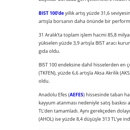
BIST 100’de
yıllık artış yüzde 31,6 seviyes
artışla borsanın daha önünde bir perform
31 Aralık’ta toplam işlem hacmi 85,8 milya
yükselen yüzde 3,9 artışla BIST aracı kuru
gıda oldu.
BIST 100 endeksine dahil hisselerden en ç
(TKFEN), yüzde 6,6 artışla Aksa Akrilik (AK
oldu.
Anadolu Efes (
AEFES
) hissesinde taban ha
kayyum atanması nedeniyle satış baskısı a
TL’den tamamladı. Aynı gerekçeden dolay
(AHOL) ise yüzde 8,4 düşüşle 313 TL’ye ind