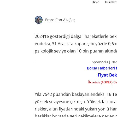
Dinle
Durakla
Emre Can Akağaç
2024’te gösterdiği dalgalı hareketlerle bek
endeksi, 31 Aralık’ta kapanışını yüzde 0,6
psikolojik seviye olan 10 bin puanın altın
Sponsorlu | 202
Borsa Haberleri f
Fiyat Bek
Ücretsiz (FOREX) D
Yıla 7542 puandan başlayan endeks, 16 T
yüksek seviyesine çıkmıştı. Yüksek faiz oran
riskler, altın fiyatlarındaki yukarı yönlü h
başlıklar borsada geri çekilmelere neden 