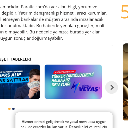
maçlıdır. Paratic.com’da yer alan bilgi, yorum ve
değildir. Yatırım danışmanlığı hizmeti, aracı kurumlar,
l etmeyen bankalar ile müşteri arasında imzalanacak
de sunulmaktadır. Bu haberde yer alan görüşler, mali
gun olmayabilir. Bu nedenle yalnızca burada yer alan
i uygun sonuçlar doğurmayabilir.
ŞET HABERLERI
Hizmetlerimizi geliştirmek ve yasal mevzuata uygun
şekilde çerezler kullanıyoruz. Detaylı bilgi ve iptal için