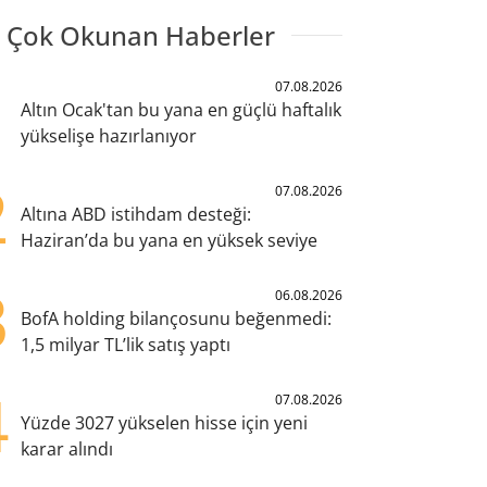
 Çok Okunan Haberler
1
07.08.2026
Altın Ocak'tan bu yana en güçlü haftalık
yükselişe hazırlanıyor
2
07.08.2026
Altına ABD istihdam desteği:
Haziran’da bu yana en yüksek seviye
3
06.08.2026
BofA holding bilançosunu beğenmedi:
1,5 milyar TL’lik satış yaptı
4
07.08.2026
Yüzde 3027 yükselen hisse için yeni
karar alındı