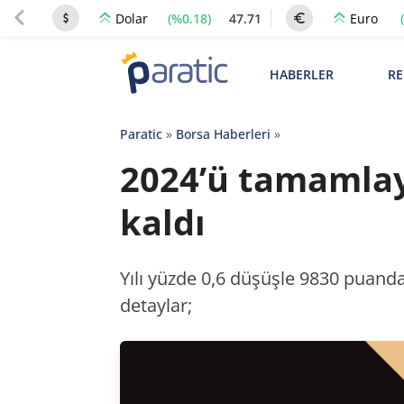
(%0.18)
47.71
Dolar
Euro
HABERLER
RE
Paratic
»
Borsa Haberleri
»
2024’ü tamamlaya
kaldı
Yılı yüzde 0,6 düşüşle 9830 puandan
detaylar;