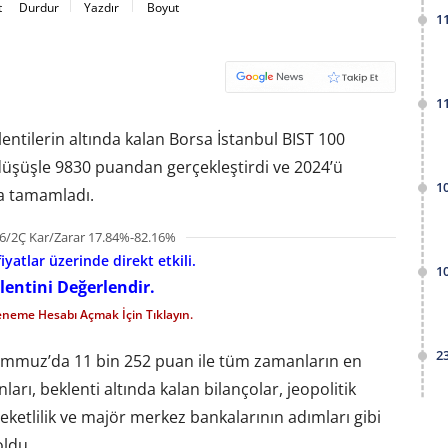
t
Durdur
Yazdır
Boyut
1
1
lentilerin altında kalan Borsa İstanbul BIST 100
 düşüşle 9830 puandan gerçekleştirdi ve 2024’ü
1
da tamamladı.
6/2Ç Kar/Zarar 17.84%-82.16%
iyatlar üzerinde direkt etkili.
1
lentini Değerlendir.
eneme Hesabı Açmak İçin Tıklayın.
2
emmuz’da 11 bin 252 puan ile tüm zamanların en
ları, beklenti altında kalan bilançolar, jeopolitik
areketlilik ve majör merkez bankalarının adımları gibi
oldu.