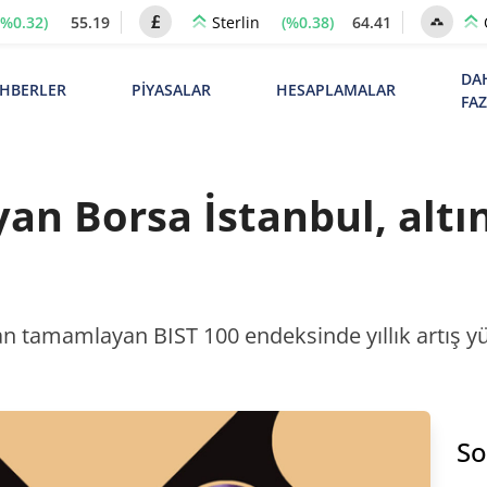
(%0.32)
55.19
(%0.38)
64.41
Sterlin
DA
HBERLER
PİYASALAR
HESAPLAMALAR
FA
n Borsa İstanbul, altın
 tamamlayan BIST 100 endeksinde yıllık artış yüzde
So