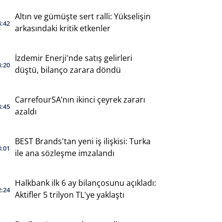
Altın ve gümüşte sert ralli: Yükselişin
4:42
arkasındaki kritik etkenler
İzdemir Enerji'nde satış gelirleri
4:20
düştü, bilanço zarara döndü
CarrefourSA’nın ikinci çeyrek zararı
3:45
azaldı
BEST Brands'tan yeni iş ilişkisi: Turka
3:01
ile ana sözleşme imzalandı
Halkbank ilk 6 ay bilançosunu açıkladı:
2:24
Aktifler 5 trilyon TL'ye yaklaştı