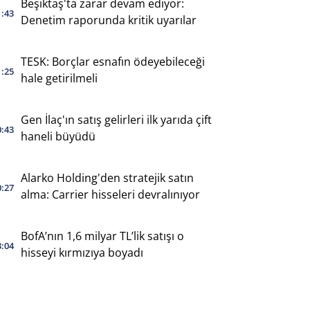
Beşiktaş'ta zarar devam ediyor:
1:43
Denetim raporunda kritik uyarılar
TESK: Borçlar esnafın ödeyebileceği
1:25
hale getirilmeli
Gen İlaç'ın satış gelirleri ilk yarıda çift
0:43
haneli büyüdü
Alarko Holding'den stratejik satın
0:27
alma: Carrier hisseleri devralınıyor
BofA’nın 1,6 milyar TL’lik satışı o
3:04
hisseyi kırmızıya boyadı