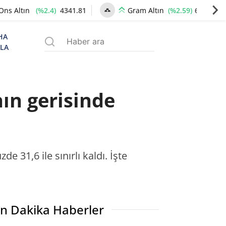
(%2.4)
4341.81
(%2.59)
6660.55
Ons Altın
Gram Altın
HA
ZLA
ın gerisinde
 31,6 ile sınırlı kaldı. İşte
n Dakika Haberler