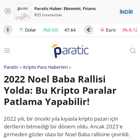
Paratic Haber: Ekonomi, Finans
İNDİR
RSS Interactive
(%0.03)
47.64
(%-0.12)
Dolar
Euro
Paratic
»
Kripto Para Haberleri
»
2022 Noel Baba Rallisi
Yolda: Bu Kripto Paralar
Patlama Yapabilir!
2022 yılı, bir önceki yıla kıyasla kripto pazarı için
dertlerin bitmediği bir dönem oldu. Ancak 2023'e
girmeden gözler olası bir Noel Baba rallisine çevrildi.