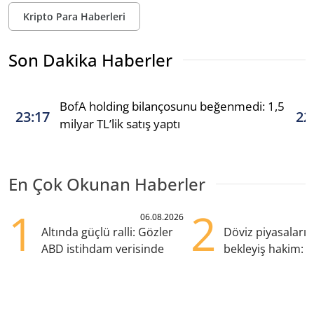
Kripto Para Haberleri
Son Dakika Haberler
BofA holding bilançosunu beğenmedi: 1,5
23:17
22
milyar TL’lik satış yaptı
En Çok Okunan Haberler
1
2
06.08.2026
Altında güçlü ralli: Gözler
Döviz piyasaları
ABD istihdam verisinde
bekleyiş hakim: Y
pozisyondan kaçı