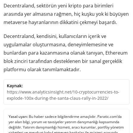
Decentraland, sektörün yeni kripto para birimleri
arasında yer almasına rağmen, hiç kuşku yok ki büyüyen
metaverse hayranlarının dikkatini çekmeyi başardı.
Decentraland, kendisini, kullanıcıların içerik ve
uygulamalar oluşturmasına, deneyimlemesine ve
bunlardan para kazanmasına olanak tanıyan, Ethereum
blok zinciri tarafından desteklenen bir sanal gerçeklik
platformu olarak tanımlamaktadır.
Kaynak:
https://www.analyticsinsight.net/10-cryptocurrencies-to-
explode-100x-during-the-santa-claus-rally-in-2022/
Yasal uyarı:
Bu haber sadece bilgilendirme amaçlıdır. Paratic.com’da
yer alan bilgi, yorum ve tavsiyeler yatırım danışmanlığı kapsamında
değildir. Yatırım danışmanlığı hizmeti, aracı kurumlar, portföy yönetim
şirketleri ve mevduat kabul etmeyen bankalar ile müşteri arasında