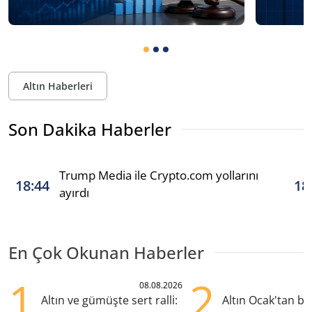
Altın Haberleri
Son Dakika Haberler
Trump Media ile Crypto.com yollarını
18:44
18
ayırdı
En Çok Okunan Haberler
1
2
08.08.2026
Altın ve gümüşte sert ralli:
Altın Ocak'tan b