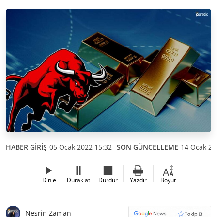
HABER GİRİŞ
05 Ocak 2022 15:32
SON GÜNCELLEME
14 Ocak 20
Dinle
Duraklat
Durdur
Yazdır
Boyut
Nesrin Zaman