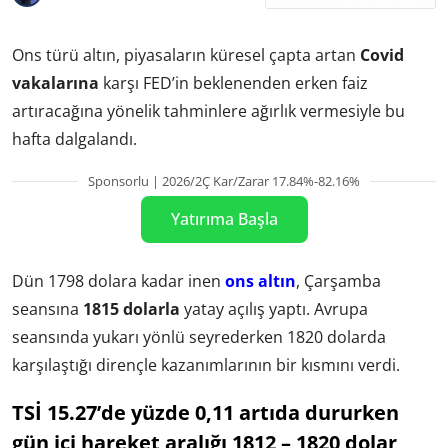
Ons türü altın, piyasaların küresel çapta artan
Covid
vakalarına
karşı FED’in beklenenden erken faiz
artıracağına yönelik tahminlere ağırlık vermesiyle bu
hafta dalgalandı.
Sponsorlu | 2026/2Ç Kar/Zarar 17.84%-82.16%
Yatırıma Başla
Dün 1798 dolara kadar inen
ons altın
, Çarşamba
seansına
1815 dolarla
yatay açılış yaptı. Avrupa
seansında yukarı yönlü seyrederken 1820 dolarda
karşılaştığı dirençle kazanımlarının bir kısmını verdi.
TSİ 15.27’de yüzde 0,11 artıda dururken
gün içi hareket aralığı 1812 – 1820 dolar