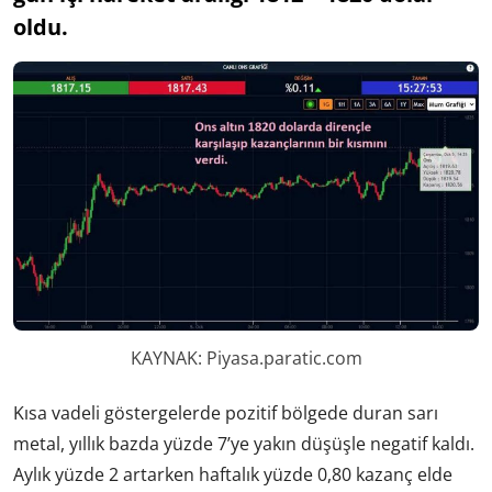
oldu.
KAYNAK: Piyasa.paratic.com
Kısa vadeli göstergelerde pozitif bölgede duran sarı
metal, yıllık bazda yüzde 7’ye yakın düşüşle negatif kaldı.
Aylık yüzde 2 artarken haftalık yüzde 0,80 kazanç elde