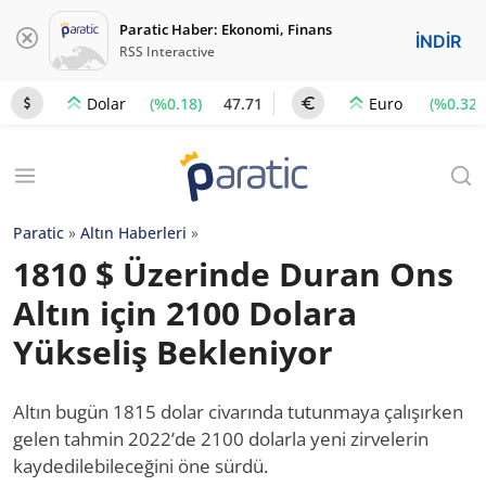
Paratic Haber: Ekonomi, Finans
İNDİR
RSS Interactive
(%0.18)
47.71
(%0.32)
Dolar
Euro
Paratic
»
Altın Haberleri
»
1810 $ Üzerinde Duran Ons
Altın için 2100 Dolara
Yükseliş Bekleniyor
Altın bugün 1815 dolar civarında tutunmaya çalışırken
gelen tahmin 2022’de 2100 dolarla yeni zirvelerin
kaydedilebileceğini öne sürdü.