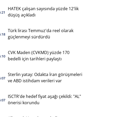
HATEK çalışan sayısında yüzde 12'lik
5:21
düşüş açıkladı
Türk lirası Temmuz'da reel olarak
5:18
güçlenmeyi sürdürdü
CVK Maden (CVKMD) yüzde 170
5:10
bedelli için tarihleri paylaştı
Sterlin yatay: Odakta İran görüşmeleri
5:07
ve ABD istihdam verileri var
ISCTR'de hedef fiyat aşağı çekildi: "AL"
5:07
önerisi korundu