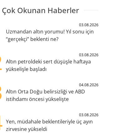
 Çok Okunan Haberler
1
03.08.2026
Uzmandan altın yorumu! Yıl sonu için
“gerçekçi” beklenti ne?
2
03.08.2026
Altın petroldeki sert düşüşle haftaya
yükselişle başladı
3
04.08.2026
Altın Orta Doğu belirsizliği ve ABD
istihdamı öncesi yükselişte
4
03.08.2026
Yen, müdahale beklentileriyle üç ayın
zirvesine yükseldi