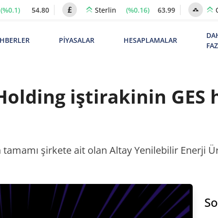
(%0.1)
54.80
(%0.16)
63.99
Sterlin
DA
HBERLER
PİYASALAR
HESAPLAMALAR
FA
Holding iştirakinin GES 
 tamamı şirkete ait olan Altay Yenilebilir Enerji 
So