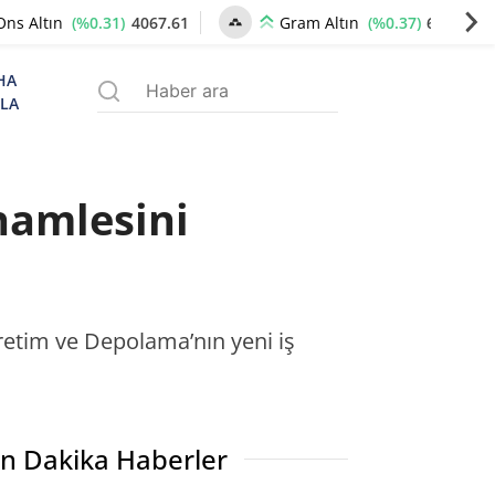
(%0.31)
4067.61
(%0.37)
6219.71
Ons Altın
Gram Altın
HA
ZLA
hamlesini
Üretim ve Depolama’nın yeni iş
n Dakika Haberler