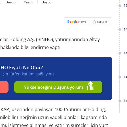
t
Durdur
Yazdır
Boyut
1
1
mlar Holding A.Ş. (BINHO), yatırımlarından Altay
 hakkında bilgilendirme yaptı.
1
NHO Fiyatı Ne Olur?
için lütfen katılım sağlayınız.
1
Yükseleceğini Düşünüyorum
1
KAP) üzerinden paylaşan 1000 Yatırımlar Holding,
nilebilir Enerji’nin uzun vadeli planları kapsamında
ı, işletmeye alınması ve yatırım süreçleri için yurt