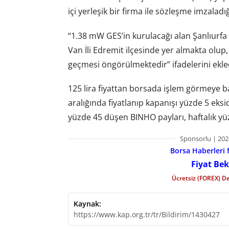
içi yerleşik bir firma ile sözleşme imzalad
“1.38 mW GES’in kurulacağı alan Şanlıurfa İ
Van İli Edremit ilçesinde yer almakta olup
geçmesi öngörülmektedir” ifadelerini ekle
125 lira fiyattan borsada işlem görmeye 
aralığında fiyatlanıp kapanışı yüzde 5 eks
yüzde 45 düşen BINHO payları, haftalık yü
Sponsorlu | 202
Borsa Haberleri f
Fiyat Bek
Ücretsiz (FOREX) D
Kaynak:
https://www.kap.org.tr/tr/Bildirim/1430427