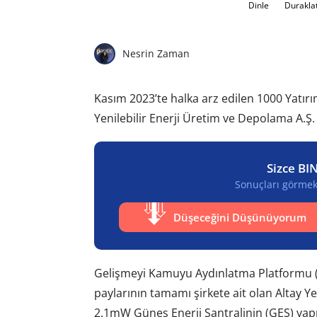
Dinle
Durakla
Nesrin Zaman
Kasım 2023’te halka arz edilen 1000 Yatırı
Yenilebilir Enerji Üretim ve Depolama A.Ş.
Sizce BI
Sonuçları görmek 
Düşeceğini Düşünüyorum
Gelişmeyi Kamuyu Aydınlatma Platformu (
paylarının tamamı şirkete ait olan Altay Ye
2.1mW Güneş Enerji Santralinin (GES) yapım