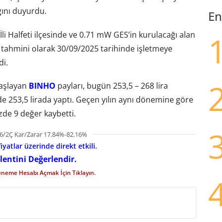
ığını duyurdu.
En
li Halfeti ilçesinde ve 0.71 mW GES’in kurulacağı alan
, tahmini olarak 30/09/2025 tarihinde işletmeye
di.
başlayan
BINHO
payları, bugün 253,5 – 268 lira
ide 253,5 lirada yaptı. Geçen yılın aynı dönemine göre
zde 9 değer kaybetti.
6/2Ç Kar/Zarar 17.84%-82.16%
iyatlar üzerinde direkt etkili.
lentini Değerlendir.
eneme Hesabı Açmak İçin Tıklayın.