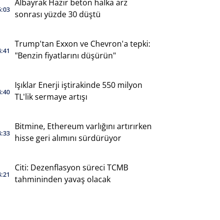
Albayrak Hazır beton halka arz
5:03
sonrası yüzde 30 düştü
Trump'tan Exxon ve Chevron'a tepki:
4:41
"Benzin fiyatlarını düşürün"
Işıklar Enerji iştirakinde 550 milyon
4:40
TL'lik sermaye artışı
Bitmine, Ethereum varlığını artırırken
4:33
hisse geri alımını sürdürüyor
Citi: Dezenflasyon süreci TCMB
4:21
tahmininden yavaş olacak