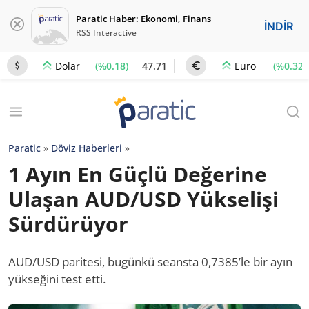
Paratic Haber: Ekonomi, Finans
İNDİR
RSS Interactive
(%0.18)
47.71
(%0.32)
Dolar
Euro
Paratic
»
Döviz Haberleri
»
1 Ayın En Güçlü Değerine
Ulaşan AUD/USD Yükselişi
Sürdürüyor
AUD/USD paritesi, bugünkü seansta 0,7385’le bir ayın
yükseğini test etti.