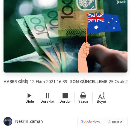
HABER GİRİŞ
12 Ekim 2021 16:39
SON GÜNCELLEME
25 Ocak 20
Dinle
Duraklat
Durdur
Yazdır
Boyut
Nesrin Zaman