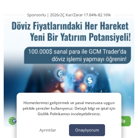
Sponsorlu | 2026/2Ç Kar/Zarar 17.84%-82.16%
Hizmetlerimizi geliştirmek ve yasal mevzuata uygun
şekilde çerezler kullanıyoruz. Detaylı bilgi ve iptal için
Gizlilik Politikamızı inceleyebilirsiniz.
Ayrıntılar
Onaylıyorum