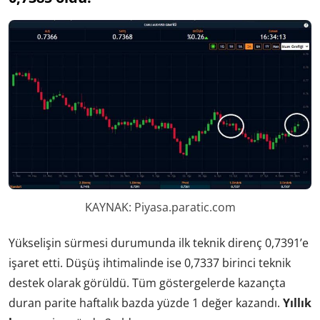
KAYNAK: Piyasa.paratic.com
Yükselişin sürmesi durumunda ilk teknik direnç 0,7391’e
işaret etti. Düşüş ihtimalinde ise 0,7337 birinci teknik
destek olarak görüldü. Tüm göstergelerde kazançta
duran parite haftalık bazda yüzde 1 değer kazandı.
Yıllık