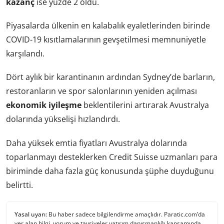
kazanç
ise yüzde 2 oldu.
Piyasalarda ülkenin en kalabalık eyaletlerinden birinde
COVID-19 kısıtlamalarının gevşetilmesi memnuniyetle
karşılandı.
Dört aylık bir karantinanın ardından Sydney’de barların,
restoranların ve spor salonlarının yeniden açılması
ekonomik iyileşme
beklentilerini artırarak Avustralya
dolarında yükselişi hızlandırdı.
Daha yüksek emtia fiyatları Avustralya dolarında
toparlanmayı desteklerken Credit Suisse uzmanları para
biriminde daha fazla güç konusunda şüphe duyduğunu
belirtti.
Yasal uyarı:
Bu haber sadece bilgilendirme amaçlıdır. Paratic.com’da
yer alan bilgi, yorum ve tavsiyeler yatırım danışmanlığı kapsamında