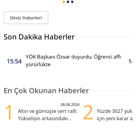
Döviz Haberleri
Son Dakika Haberler
YÖK Başkanı Özvar duyurdu: Öğrenci affı
15:54
14
yürürlükte
En Çok Okunan Haberler
1
2
08.08.2026
Altın ve gümüşte sert ralli:
Yüzde 3027 yükse
Yükselişin arkasındaki
için yeni karar al
kritik etkenler