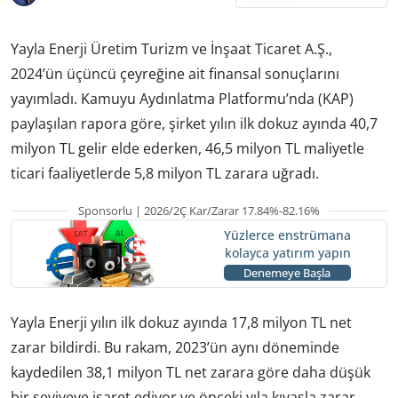
Yayla Enerji Üretim Turizm ve İnşaat Ticaret A.Ş.,
2024’ün üçüncü çeyreğine ait finansal sonuçlarını
yayımladı. Kamuyu Aydınlatma Platformu’nda (KAP)
paylaşılan rapora göre, şirket yılın ilk dokuz ayında 40,7
milyon TL gelir elde ederken, 46,5 milyon TL maliyetle
ticari faaliyetlerde 5,8 milyon TL zarara uğradı.
Sponsorlu | 2026/2Ç Kar/Zarar 17.84%-82.16%
Yüzlerce enstrümana
kolayca yatırım yapın
Denemeye Başla
Yayla Enerji yılın ilk dokuz ayında 17,8 milyon TL net
zarar bildirdi. Bu rakam, 2023’ün aynı döneminde
kaydedilen 38,1 milyon TL net zarara göre daha düşük
bir seviyeye işaret ediyor ve önceki yıla kıyasla zarar