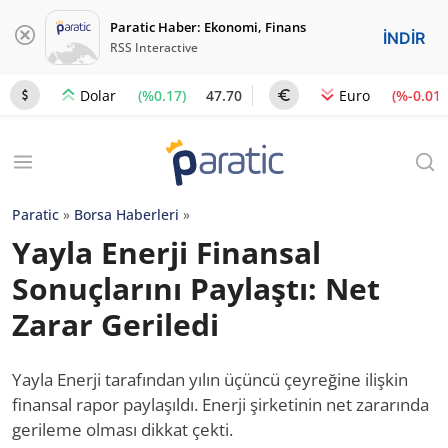
Paratic Haber: Ekonomi, Finans
İNDİR
RSS Interactive
(%0.17)
47.70
(%-0.01)
Dolar
Euro
Paratic
»
Borsa Haberleri
»
Yayla Enerji Finansal
Sonuçlarını Paylaştı: Net
Zarar Geriledi
Yayla Enerji tarafından yılın üçüncü çeyreğine ilişkin
finansal rapor paylaşıldı. Enerji şirketinin net zararında
gerileme olması dikkat çekti.