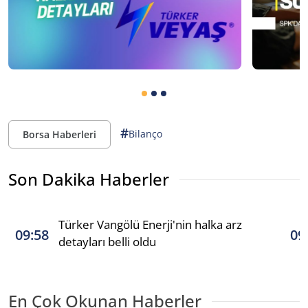
#
Bilanço
Borsa Haberleri
Son Dakika Haberler
Türker Vangölü Enerji'nin halka arz
09:58
09
detayları belli oldu
En Çok Okunan Haberler