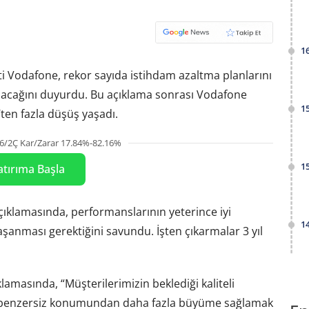
1
ti Vodafone, rekor sayıda istihdam azaltma planlarını
arılacağını duyurdu. Bu açıklama sonrası Vodafone
1
’ten fazla düşüş yaşadı.
6/2Ç Kar/Zarar 17.84%-82.16%
1
atırıma Başla
ıklamasında, performanslarının yeterince iyi
1
aşanması gerektiğini savundu. İşten çıkarmalar 3 yıl
klamasında, “Müşterilerimizin beklediği kaliteli
 benzersiz konumundan daha fazla büyüme sağlamak