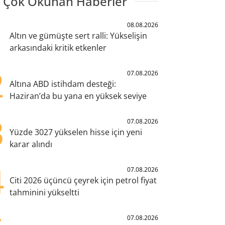
 Çok Okunan Haberler
1
08.08.2026
Altın ve gümüşte sert ralli: Yükselişin
arkasındaki kritik etkenler
2
07.08.2026
Altına ABD istihdam desteği:
Haziran’da bu yana en yüksek seviye
3
07.08.2026
Yüzde 3027 yükselen hisse için yeni
karar alındı
4
07.08.2026
Citi 2026 üçüncü çeyrek için petrol fiyat
tahminini yükseltti
07.08.2026