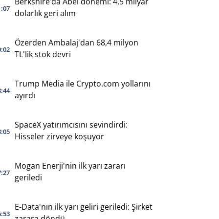
Berkshire’da Abel dönemi: 4,5 milyar
1:07
dolarlık geri alım
Özerden Ambalaj'dan 68,4 milyon
0:02
TL'lik stok devri
Trump Media ile Crypto.com yollarını
8:44
ayırdı
SpaceX yatırımcısını sevindirdi:
8:05
Hisseler zirveye koşuyor
Mogan Enerji'nin ilk yarı zararı
7:27
geriledi
E-Data'nın ilk yarı geliri geriledi: Şirket
6:53
zarara döndü