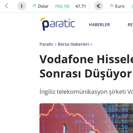
(%0.18)
47.71
Dolar
Euro
HABERLER
RE
Paratic
»
Borsa Haberleri
»
Vodafone Hissel
Sonrası Düşüyor
İngiliz telekomünikasyon şirketi Vo