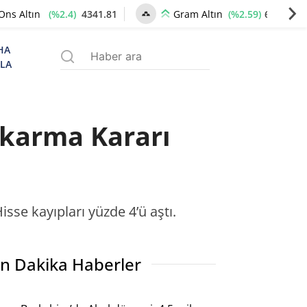
(%2.4)
4341.81
(%2.59)
6660.55
Ons Altın
Gram Altın
HA
ZLA
ıkarma Kararı
sse kayıpları yüzde 4’ü aştı.
n Dakika Haberler