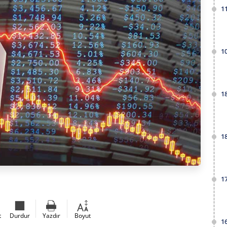
1
1
1
1
1
t
Durdur
Yazdır
Boyut
1