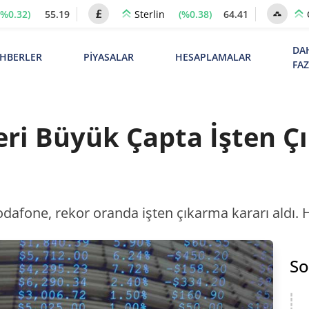
(%0.32)
55.19
(%0.38)
64.41
Sterlin
DA
HBERLER
PİYASALAR
HESAPLAMALAR
FA
eri Büyük Çapta İşten Ç
dafone, rekor oranda işten çıkarma kararı aldı. Hi
So