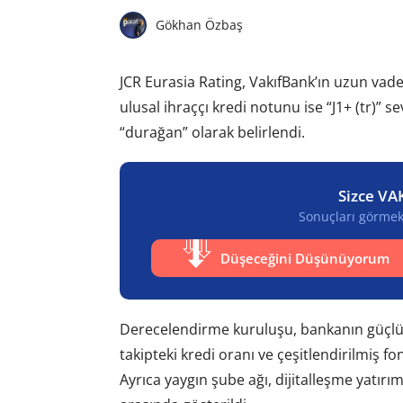
Gökhan Özbaş
JCR Eurasia Rating, VakıfBank’ın uzun vadeli
ulusal ihraççı kredi notunu ise “J1+ (tr)” 
“durağan” olarak belirlendi.
Sizce VA
Sonuçları görmek 
Düşeceğini Düşünüyorum
Derecelendirme kuruluşu, bankanın güçlü p
takipteki kredi oranı ve çeşitlendirilmiş f
Ayrıca yaygın şube ağı, dijitalleşme yatırı