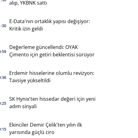
alıp, YKBNK sattı
E-Data'nın ortaklık yapısı değişiyor:
1:30
Kritik izin geldi
Değerleme güncellendi: OYAK
0:59
Çimento için getiri beklentisi sürüyor
Erdemir hisselerine olumlu revizyon:
0:36
Tavsiye yükseltildi
SK Hynix'ten hissedar değeri için yeni
0:25
adım sinyali
Ekinciler Demir Çelik'ten yılın ilk
0:15
yarısında güçlü ciro