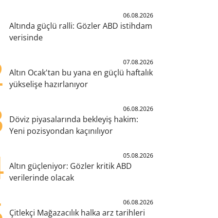
1
06.08.2026
Altında güçlü ralli: Gözler ABD istihdam
verisinde
2
07.08.2026
Altın Ocak'tan bu yana en güçlü haftalık
yükselişe hazırlanıyor
3
06.08.2026
Döviz piyasalarında bekleyiş hakim:
Yeni pozisyondan kaçınılıyor
4
05.08.2026
Altın güçleniyor: Gözler kritik ABD
verilerinde olacak
5
06.08.2026
Çitlekçi Mağazacılık halka arz tarihleri