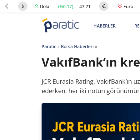
(%0.17)
47.71
Dolar
Euro
HABERLER
RE
Paratic
»
Borsa Haberleri
»
VakıfBank’ın kre
JCR Eurasia Rating, VakıfBank’ın uzu
ederken, her iki notun görünümün