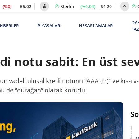
(%0)
55.02
(%0.04)
64.20
Sterlin
DA
HBERLER
PİYASALAR
HESAPLAMALAR
FA
di notu sabit: En üst s
n vadeli ulusal kredi notunu “AAA (tr)” ve kısa vad
ü de “durağan” olarak korudu.
So
1