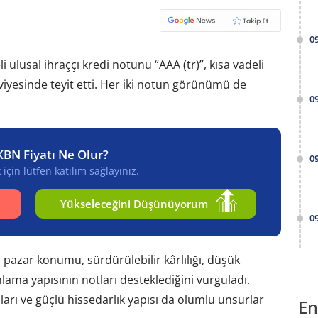
0
 ulusal ihraççı kredi notunu “AAA (tr)”, kısa vadeli
seviyesinde teyit etti. Her iki notun görünümü de
0
KBN Fiyatı Ne Olur?
0
için lütfen katılım sağlayınız.
Yükseleceğini Düşünüyorum
0
azar konumu, sürdürülebilir kârlılığı, düşük
onlama yapısının notları desteklediğini vurguladı.
mları ve güçlü hissedarlık yapısı da olumlu unsurlar
En