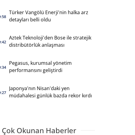
Türker Vangölü Enerji'nin halka arz
9:58
detayları belli oldu
Aztek Teknoloji'den Bose ile stratejik
9:42
distribütörlük anlaşması
Pegasus, kurumsal yönetim
9:34
performansını geliştirdi
Japonya'nın Nisan'daki yen
9:27
müdahalesi günlük bazda rekor kırdı
 Çok Okunan Haberler