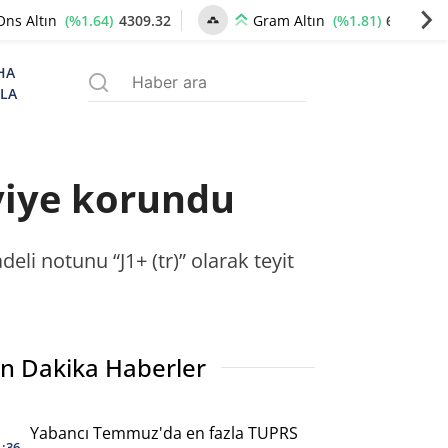
(%1.64)
4309.32
(%1.81)
6609.89
Ons Altın
Gram Altın
HA
ZLA
eviye korundu
eli notunu “J1+ (tr)” olarak teyit
n Dakika Haberler
Yabancı Temmuz'da en fazla TUPRS
1:36