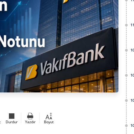
1
1
1
1
t
Durdur
Yazdır
Boyut
1