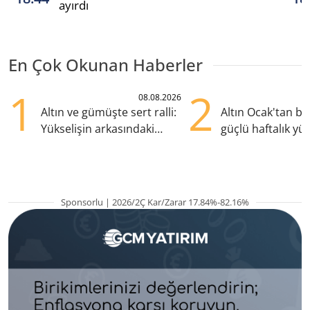
ayırdı
En Çok Okunan Haberler
1
2
08.08.2026
Altın ve gümüşte sert ralli:
Altın Ocak'tan b
Yükselişin arkasındaki
güçlü haftalık yük
kritik etkenler
hazırlanıyor
Sponsorlu | 2026/2Ç Kar/Zarar 17.84%-82.16%