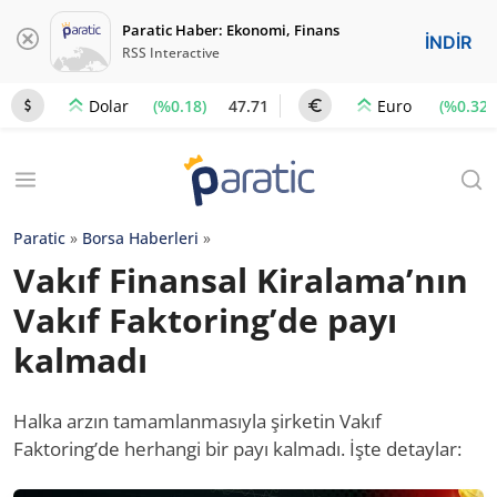
Paratic Haber: Ekonomi, Finans
İNDİR
RSS Interactive
(%0.18)
47.71
(%0.32)
Dolar
Euro
Paratic
»
Borsa Haberleri
»
Vakıf Finansal Kiralama’nın
Vakıf Faktoring’de payı
kalmadı
Halka arzın tamamlanmasıyla şirketin Vakıf
Faktoring’de herhangi bir payı kalmadı. İşte detaylar: