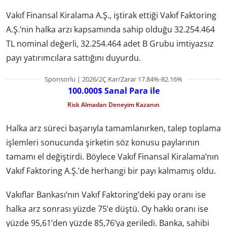
Vakıf Finansal Kiralama A.Ş., iştirak ettiği Vakıf Faktoring
A.Ş.’nin halka arzı kapsamında sahip olduğu 32.254.464
TL nominal değerli, 32.254.464 adet B Grubu imtiyazsız
payı yatırımcılara sattığını duyurdu.
Sponsorlu | 2026/2Ç Kar/Zarar 17.84%-82.16%
100.000$ Sanal Para ile
Risk Almadan Deneyim Kazanın
Halka arz süreci başarıyla tamamlanırken, talep toplama
işlemleri sonucunda şirketin söz konusu paylarının
tamamı el değiştirdi. Böylece Vakıf Finansal Kiralama’nın
Vakıf Faktoring A.Ş.’de herhangi bir payı kalmamış oldu.
Vakıflar Bankası’nın Vakıf Faktoring’deki pay oranı ise
halka arz sonrası yüzde 75’e düştü. Oy hakkı oranı ise
yüzde 95,61’den yüzde 85,76’ya geriledi. Banka, sahibi