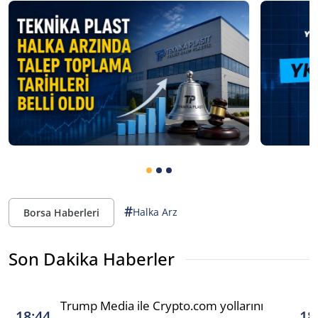
#
Halka Arz
Borsa Haberleri
Son Dakika Haberler
Trump Media ile Crypto.com yollarını
18:44
18