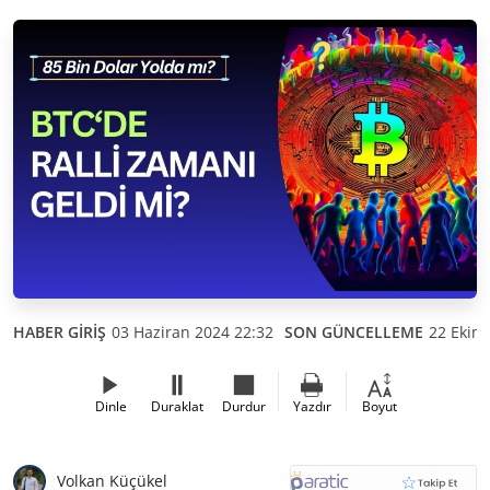
HABER GİRİŞ
03 Haziran 2024 22:32
SON GÜNCELLEME
22 Ekim
Dinle
Duraklat
Durdur
Yazdır
Boyut
Volkan Küçükel