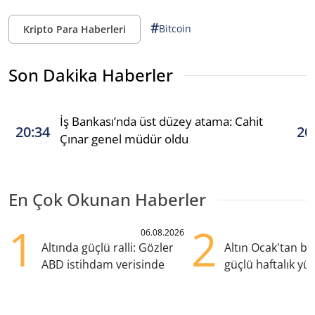
#
Bitcoin
Kripto Para Haberleri
Son Dakika Haberler
İş Bankası’nda üst düzey atama: Cahit
20:34
20
Çınar genel müdür oldu
En Çok Okunan Haberler
1
2
06.08.2026
Altında güçlü ralli: Gözler
Altın Ocak'tan b
ABD istihdam verisinde
güçlü haftalık yük
hazırlanıyor