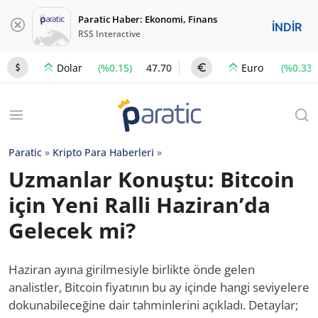
Paratic Haber: Ekonomi, Finans
İNDİR
RSS Interactive
(%0.15)
47.70
(%0.33)
Dolar
Euro
Paratic
»
Kripto Para Haberleri
»
Uzmanlar Konuştu: Bitcoin
için Yeni Ralli Haziran’da
Gelecek mi?
Haziran ayına girilmesiyle birlikte önde gelen
analistler, Bitcoin fiyatının bu ay içinde hangi seviyelere
dokunabileceğine dair tahminlerini açıkladı. Detaylar;