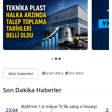
#
#
,
Gram Altın
Ons Altın
Altın Haberleri
Son Dakika Haberler
BofA’nın 1,6 milyar TL’lik satışı o hisseyi
23:04
22