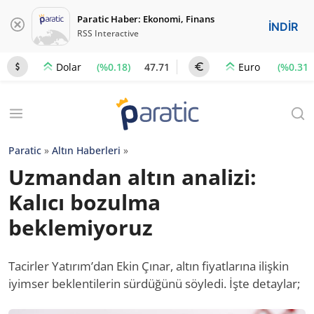
Paratic Haber: Ekonomi, Finans
İNDİR
RSS Interactive
(%0.18)
47.71
(%0.31)
Dolar
Euro
Paratic
»
Altın Haberleri
»
Uzmandan altın analizi:
Kalıcı bozulma
beklemiyoruz
Tacirler Yatırım’dan Ekin Çınar, altın fiyatlarına ilişkin
iyimser beklentilerin sürdüğünü söyledi. İşte detaylar;