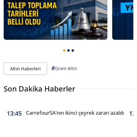
#
Gram Altın
Altın Haberleri
Son Dakika Haberler
CarrefourSA’nın ikinci çeyrek zararı azaldı
13:45
13