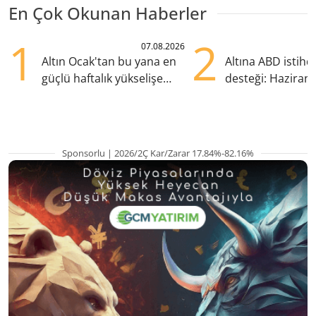
En Çok Okunan Haberler
1
2
07.08.2026
Altın Ocak'tan bu yana en
Altına ABD istih
güçlü haftalık yükselişe
desteği: Haziran
hazırlanıyor
yana en yüksek s
Sponsorlu | 2026/2Ç Kar/Zarar 17.84%-82.16%