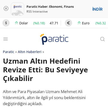
Paratic Haber: Ekonomi, Finans
İNDİR
RSS Interactive
(%0.18)
47.71
(%0.32)
Dolar
Euro
Paratic
»
Altın Haberleri
»
Uzman Altın Hedefini
Revize Etti: Bu Seviyeye
Çıkabilir
Altın ve Para Piyasaları Uzmanı Mehmet Ali
Yıldırımtürk, altın ile ilgili yıl sonu beklentisini
değiştirdiğini açıkladı.