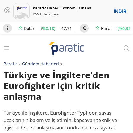
Paratic Haber: Ekonomi, Finans
İNDİR
RSS Interactive
(%0.18)
47.71
(%0.32)
Dolar
Euro
Paratic
»
Gündem Haberleri
»
Türkiye ve İngiltere’den
Eurofighter için kritik
anlaşma
Türkiye ile İngiltere, Eurofighter Typhoon savaş
uçaklarının bakım ve işletimini kapsayan teknik ve
lojistik destek anlaşmasını Londra’da imzalayarak