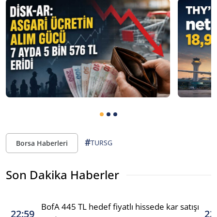
#
TURSG
Borsa Haberleri
Son Dakika Haberler
BofA 445 TL hedef fiyatlı hissede kar satışı
22:59
22