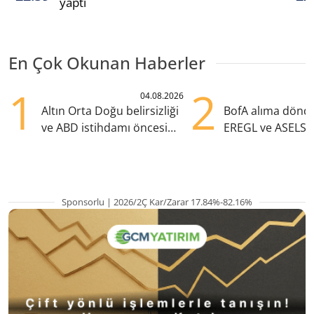
yaptı
En Çok Okunan Haberler
1
2
04.08.2026
Altın Orta Doğu belirsizliği
BofA alıma dönd
ve ABD istihdamı öncesi
EREGL ve ASELS 
yükselişte
eklendi
Sponsorlu | 2026/2Ç Kar/Zarar 17.84%-82.16%