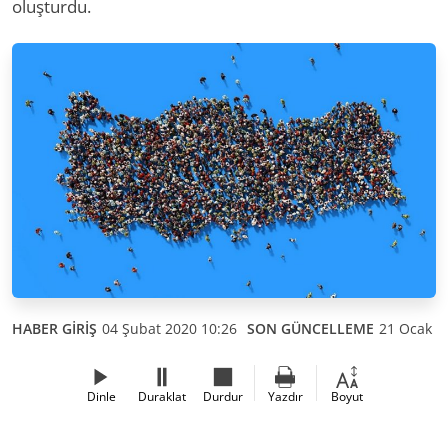
oluşturdu.
HABER GİRİŞ
04 Şubat 2020 10:26
SON GÜNCELLEME
21 Ocak 2
Dinle
Duraklat
Durdur
Yazdır
Boyut