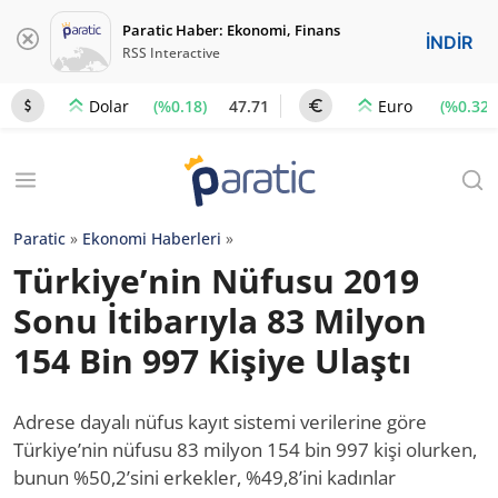
Paratic Haber: Ekonomi, Finans
İNDİR
RSS Interactive
(%0.18)
47.71
(%0.32)
Dolar
Euro
Paratic
»
Ekonomi Haberleri
»
Türkiye’nin Nüfusu 2019
Sonu İtibarıyla 83 Milyon
154 Bin 997 Kişiye Ulaştı
Adrese dayalı nüfus kayıt sistemi verilerine göre
Türkiye’nin nüfusu 83 milyon 154 bin 997 kişi olurken,
bunun %50,2’sini erkekler, %49,8’ini kadınlar