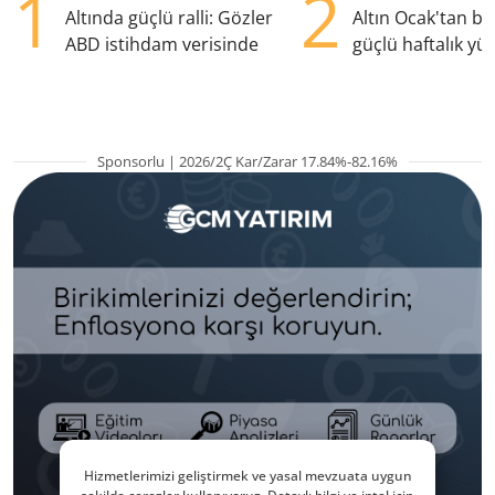
1
2
Altında güçlü ralli: Gözler
Altın Ocak'tan b
ABD istihdam verisinde
güçlü haftalık yük
hazırlanıyor
Sponsorlu | 2026/2Ç Kar/Zarar 17.84%-82.16%
Hizmetlerimizi geliştirmek ve yasal mevzuata uygun