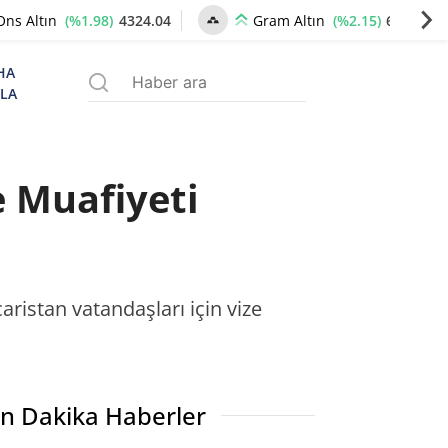
(%1.98)
4324.04
(%2.15)
6632.47
Ons Altın
Gram Altın
HA
ZLA
e Muafiyeti
istan vatandaşları için vize
n Dakika Haberler