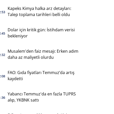
Kapeks Kimya halka arz detayları:
2:53
Talep toplama tarihleri belli oldu
Dolar için kritik gün: İstihdam verisi
2:45
bekleniyor
Musalem'den faiz mesajı: Erken adım
2:32
daha az maliyetli olurdu
FAO: Gıda fiyatları Temmuz’da artış
2:08
kaydetti
Yabancı Temmuz'da en fazla TUPRS
1:36
alıp, YKBNK sattı