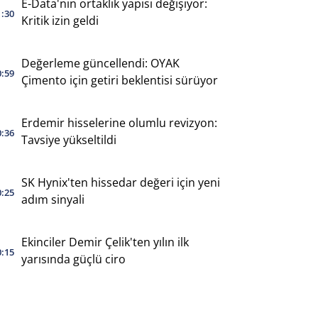
E-Data'nın ortaklık yapısı değişiyor:
1:30
Kritik izin geldi
Değerleme güncellendi: OYAK
0:59
Çimento için getiri beklentisi sürüyor
Erdemir hisselerine olumlu revizyon:
0:36
Tavsiye yükseltildi
SK Hynix'ten hissedar değeri için yeni
0:25
adım sinyali
Ekinciler Demir Çelik'ten yılın ilk
0:15
yarısında güçlü ciro