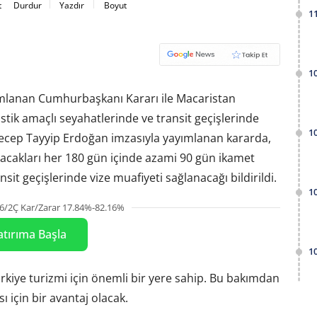
t
Durdur
Yazdır
Boyut
1
1
mlanan Cumhurbaşkanı Kararı ile Macaristan
stik amaçlı seyahatlerinde ve transit geçişlerinde
1
ecep Tayyip Erdoğan imzasıyla yayımlanan kararda,
acakları her 180 gün içinde azami 90 gün ikamet
nsit geçişlerinde vize muafiyeti sağlanacağı bildirildi.
1
6/2Ç Kar/Zarar 17.84%-82.16%
atırıma Başla
1
rkiye turizmi için önemli bir yere sahip. Bu bakımdan
 için bir avantaj olacak.