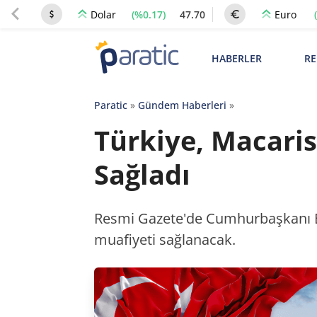
(%0.17)
47.70
Dolar
Euro
HABERLER
RE
Paratic
»
Gündem Haberleri
»
Türkiye, Macaris
Sağladı
Resmi Gazete'de Cumhurbaşkanı Er
muafiyeti sağlanacak.