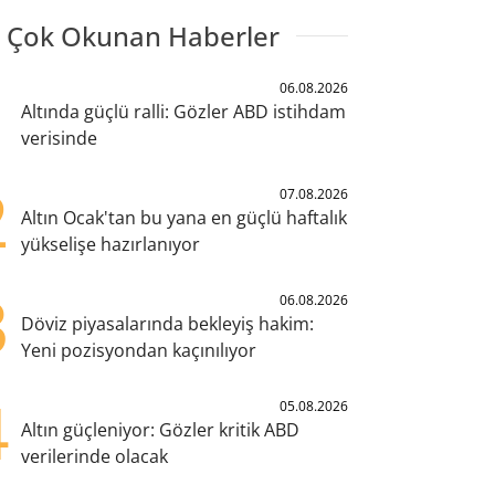
 Çok Okunan Haberler
1
06.08.2026
Altında güçlü ralli: Gözler ABD istihdam
verisinde
2
07.08.2026
Altın Ocak'tan bu yana en güçlü haftalık
yükselişe hazırlanıyor
3
06.08.2026
Döviz piyasalarında bekleyiş hakim:
Yeni pozisyondan kaçınılıyor
4
05.08.2026
Altın güçleniyor: Gözler kritik ABD
verilerinde olacak