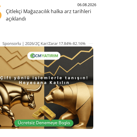
5
06.08.2026
Çitlekçi Mağazacılık halka arz tarihleri
açıklandı
Sponsorlu | 2026/2Ç Kar/Zarar 17.84%-82.16%