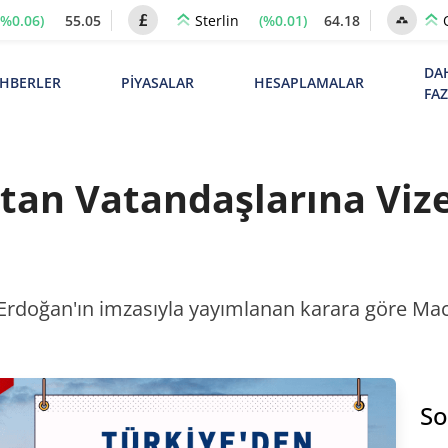
(%0.06)
55.05
(%0.01)
64.18
Sterlin
DA
HBERLER
PİYASALAR
HESAPLAMALAR
FA
tan Vatandaşlarına Viz
doğan'ın imzasıyla yayımlanan karara göre Macar
So