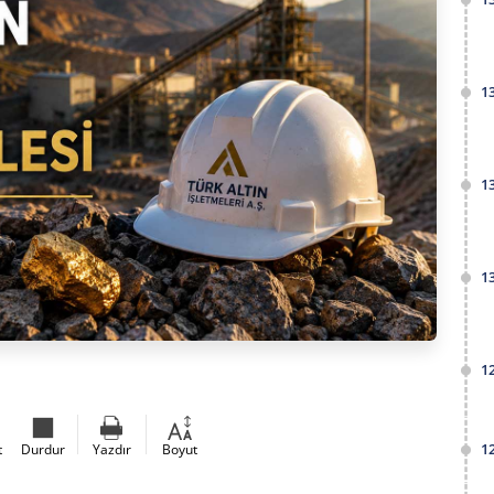
1
1
1
1
1
t
Durdur
Yazdır
Boyut