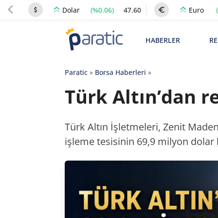
(%0.06)
47.60
Dolar
Euro
HABERLER
RE
Paratic
»
Borsa Haberleri
»
Türk Altın’dan r
Türk Altın İşletmeleri, Zenit Madenc
işleme tesisinin 69,9 milyon dolar