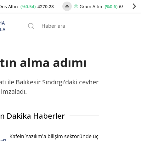
(%0.54)
4270.28
(%0.6)
6534.97
Ons Altın
Gram Altın
HA
ZLA
atın alma adımı
tı ile Balıkesir Sındırgı'daki cevher
 imzaladı.
n Dakika Haberler
Kafein Yazılım'a bilişim sektöründe üç
3:47