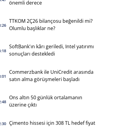
önemli derece
TTKOM 2Ç26 bilançosu beğenildi mi?
3:26
Olumlu başlıklar ne?
SoftBank'ın kârı geriledi, Intel yatırımı
3:18
sonuçları destekledi
Commerzbank ile UniCredit arasında
3:01
satın alma görüşmeleri başladı
Ons altın 50 günlük ortalamanın
2:48
üzerine çıktı
Çimento hissesi için 308 TL hedef fiyat
2:30