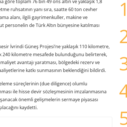
göre toplam 76 bin 49 ons altın ve yaklaşık 1,8
tme ruhsatının yanı sıra, saatte 60 ton cevher
ama alanı, ilgili gayrimenkuller, makine ve
ut personelin de Türk Altın bünyesine katılması
kesir İvrindi Güneş Projesi’ne yaklaşık 110 kilometre,
şık 240 kilometre mesafede bulunduğunu belirterek,
maliyet avantajı yaratması, bölgedeki rezerv ve
aliyetlerine katkı sunmasının beklendiğini bildirdi.
eleme süreçlerinin (due diligence) olumlu
ınması ile hisse devir sözleşmesinin imzalanmasına
yaşanacak önemli gelişmelerin sermaye piyasası
lacağını kaydetti.