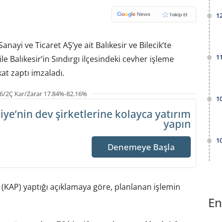
1
anayi ve Ticaret AŞ’ye ait Balıkesir ve Bilecik’te
1
le Balıkesir’in Sındırgı ilçesindeki cevher işleme
at zaptı imzaladı.
6/2Ç Kar/Zarar 17.84%-82.16%
1
iye’nin dev şirketlerine
kolayca yatırım
yapın
1
Denemeye Başla
(KAP) yaptığı açıklamaya göre, planlanan işlemin
En