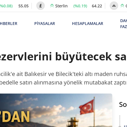
(%0.08)
55.05
(%0.19)
64.22
Sterlin
DA
HBERLER
PİYASALAR
HESAPLAMALAR
FA
ezervlerini büyütecek s
ilik'e ait Balıkesir ve Bilecik'teki altı maden ruhsa
 bedelle satın alınmasına yönelik mutabakat zaptı
So
1