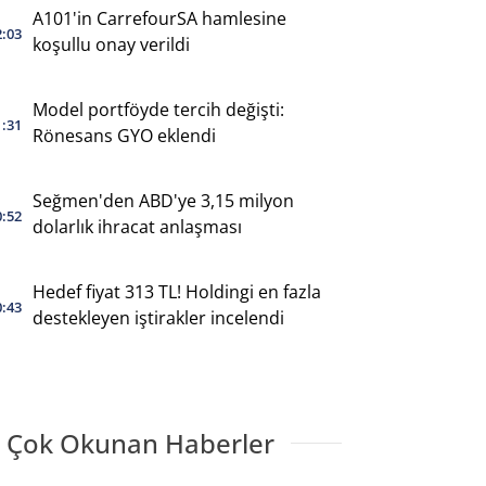
A101'in CarrefourSA hamlesine
2:03
koşullu onay verildi
Model portföyde tercih değişti:
1:31
Rönesans GYO eklendi
Seğmen'den ABD'ye 3,15 milyon
0:52
dolarlık ihracat anlaşması
Hedef fiyat 313 TL! Holdingi en fazla
0:43
destekleyen iştirakler incelendi
 Çok Okunan Haberler