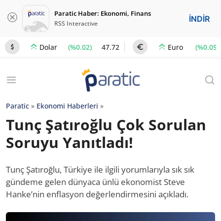
Paratic Haber: Ekonomi, Finans
İNDİR
RSS Interactive
(%0.02)
47.72
(%0.05)
Dolar
Euro
Paratic
»
Ekonomi Haberleri
»
Tunç Şatıroğlu Çok Sorulan
Soruyu Yanıtladı!
Tunç Şatıroğlu, Türkiye ile ilgili yorumlarıyla sık sık
gündeme gelen dünyaca ünlü ekonomist Steve
Hanke’nin enflasyon değerlendirmesini açıkladı.