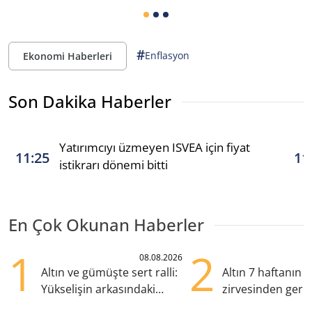
#
Enflasyon
Ekonomi Haberleri
Son Dakika Haberler
Yatırımcıyı üzmeyen ISVEA için fiyat
11:25
11
istikrarı dönemi bitti
En Çok Okunan Haberler
1
2
08.08.2026
Altın ve gümüşte sert ralli:
Altın 7 haftanın
Yükselişin arkasındaki
zirvesinden geril
kritik etkenler
Gözler ABD enfl