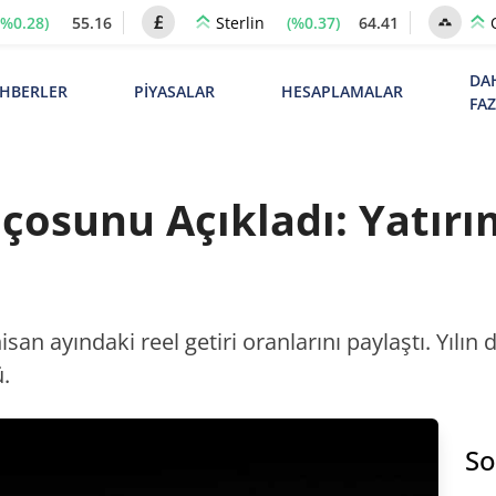
(%0.28)
55.16
(%0.37)
64.41
Sterlin
DA
HBERLER
PİYASALAR
HESAPLAMALAR
FA
çosunu Açıkladı: Yatırı
!
isan ayındaki reel getiri oranlarını paylaştı. Yılı
.
So