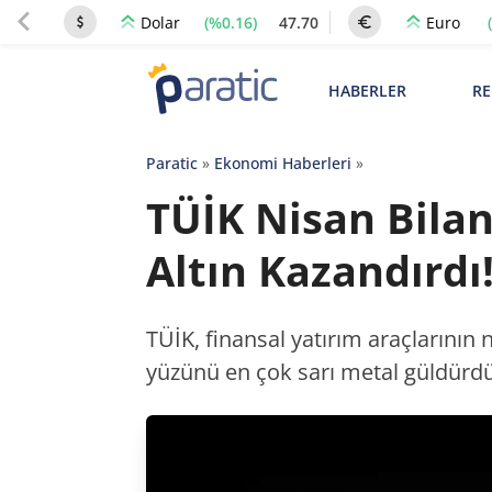
(%0.16)
47.70
Dolar
Euro
HABERLER
RE
Paratic
»
Ekonomi Haberleri
»
TÜİK Nisan Bilan
Altın Kazandırdı
TÜİK, finansal yatırım araçlarının n
yüzünü en çok sarı metal güldürdü