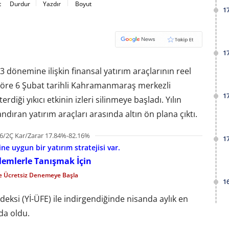
t
Durdur
Yazdır
Boyut
1
1
 dönemine ilişkin finansal yatırım araçlarının reel
öre 6 Şubat tarihli Kahramanmaraş merkezli
1
diği yıkıcı etkinin izleri silinmeye başladı. Yılın
dıran yatırım araçları arasında altın ön plana çıktı.
6/2Ç Kar/Zarar 17.84%-82.16%
1
e uygun bir yatırım stratejisi var.
şlemlerle Tanışmak İçin
le Ücretsiz Denemeye Başla
1
endeksi (Yİ-ÜFE) ile indirgendiğinde nisanda aylık en
nda oldu.