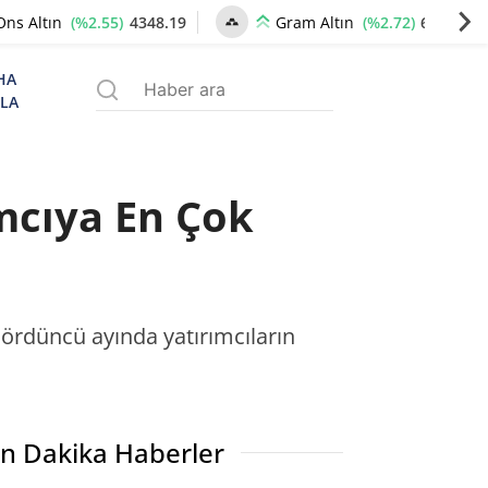
(%2.55)
4348.19
(%2.72)
6669.14
Ons Altın
Gram Altın
HA
ZLA
mcıya En Çok
n dördüncü ayında yatırımcıların
n Dakika Haberler