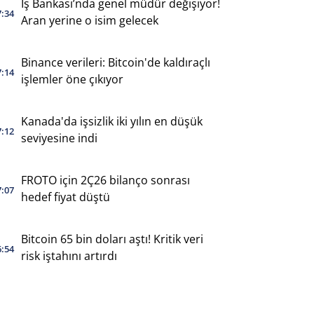
İş Bankası’nda genel müdür değişiyor!
7:34
Aran yerine o isim gelecek
Binance verileri: Bitcoin'de kaldıraçlı
7:14
işlemler öne çıkıyor
Kanada'da işsizlik iki yılın en düşük
7:12
seviyesine indi
FROTO için 2Ç26 bilanço sonrası
7:07
hedef fiyat düştü
Bitcoin 65 bin doları aştı! Kritik veri
6:54
risk iştahını artırdı