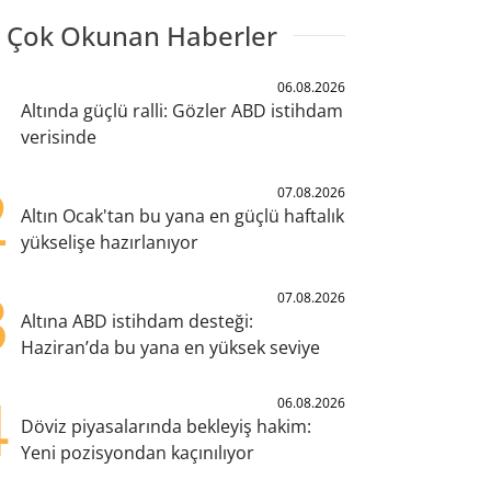
 Çok Okunan Haberler
1
06.08.2026
Altında güçlü ralli: Gözler ABD istihdam
verisinde
2
07.08.2026
Altın Ocak'tan bu yana en güçlü haftalık
yükselişe hazırlanıyor
3
07.08.2026
Altına ABD istihdam desteği:
Haziran’da bu yana en yüksek seviye
4
06.08.2026
Döviz piyasalarında bekleyiş hakim:
Yeni pozisyondan kaçınılıyor