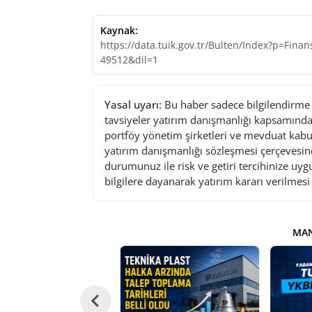
Kaynak:
https://data.tuik.gov.tr/Bulten/Index?p=Finan
49512&dil=1
Yasal uyarı:
Bu haber sadece bilgilendirme a
tavsiyeler yatırım danışmanlığı kapsamında 
portföy yönetim şirketleri ve mevduat kabu
yatırım danışmanlığı sözleşmesi çerçevesin
durumunuz ile risk ve getiri tercihinize uy
bilgilere dayanarak yatırım kararı verilmes
MAN