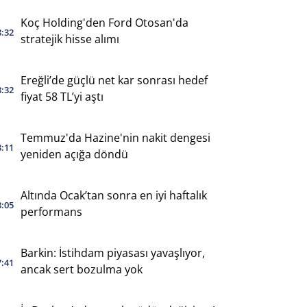
Koç Holding'den Ford Otosan'da
8:32
stratejik hisse alımı
Ereğli’de güçlü net kar sonrası hedef
8:32
fiyat 58 TL’yi aştı
Temmuz'da Hazine'nin nakit dengesi
8:11
yeniden açığa döndü
Altında Ocak’tan sonra en iyi haftalık
8:05
performans
Barkin: İstihdam piyasası yavaşlıyor,
7:41
ancak sert bozulma yok