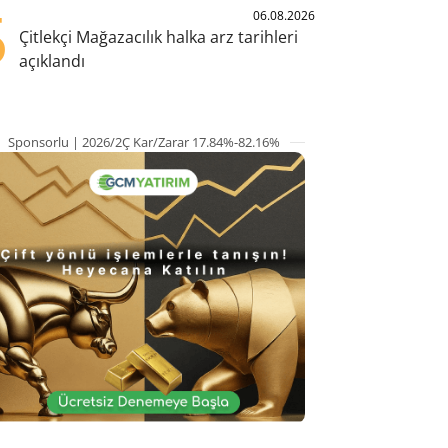
5
06.08.2026
Çitlekçi Mağazacılık halka arz tarihleri
açıklandı
Sponsorlu | 2026/2Ç Kar/Zarar 17.84%-82.16%