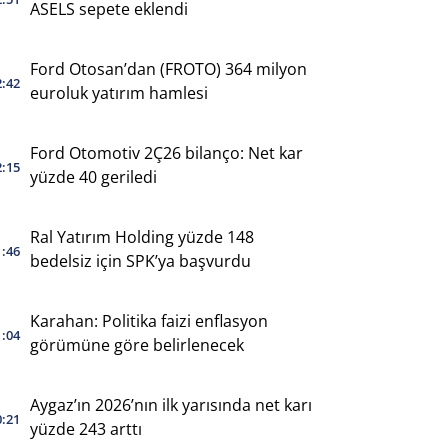
ASELS sepete eklendi
Ford Otosan’dan (FROTO) 364 milyon
2:42
euroluk yatırım hamlesi
Ford Otomotiv 2Ç26 bilanço: Net kar
2:15
yüzde 40 geriledi
Ral Yatırım Holding yüzde 148
1:46
bedelsiz için SPK’ya başvurdu
Karahan: Politika faizi enflasyon
1:04
görümüne göre belirlenecek
Aygaz’ın 2026’nın ilk yarısında net karı
0:21
yüzde 243 arttı