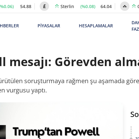
(%0.06)
54.88
(%0.08)
64.04
Sterlin
DA
HBERLER
PİYASALAR
HESAPLAMALAR
FA
l mesajı: Görevden alm
ürütülen soruşturmaya rağmen şu aşamada görev
en vurgusu yaptı.
So
2