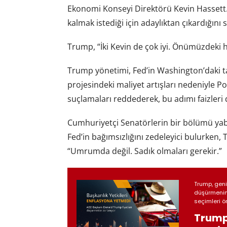
Ekonomi Konseyi Direktörü Kevin Hassett.
kalmak istediği için adaylıktan çıkardığını s
Trump, “İki Kevin de çok iyi. Önümüzdeki 
Trump yönetimi, Fed’in Washington’daki tar
projesindeki maliyet artışları nedeniyle P
suçlamaları reddederek, bu adımı faizleri d
Cumhuriyetçi Senatörlerin bir bölümü yaban
Fed’in bağımsızlığını zedeleyici bulurken,
“Umrumda değil. Sadık olmaları gerekir.”
Trump, geni
düşürmenin 
seçimleri ön
Trump 