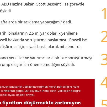
 ABD Hazine Bakanı Scott Bessent’i ise görevde
öyledi.
haftalarda bir açıklama yapacağım,” dedi.
ihi binalarının 2,5 milyar dolarlık yenileme
owell hakkında soruşturma başlatmıştı. Powell ise
üşürmesi için siyasi baskı olarak nitelendirdi.
cı yetkililer ve yatırımcılarla birlikte soruşturmayı
 Trump eleştirileri önemsemediğini söyledi:
şleyen başkanlık yetkilerine rağmen hayat pahalılığını hızla
sınırlarına çarptı. Enflasyonun inatçı seyri, yaklaşan Kongre
cesi siyasi riskleri artıyor.
fiyatları düşürmekte zorlanıyor: