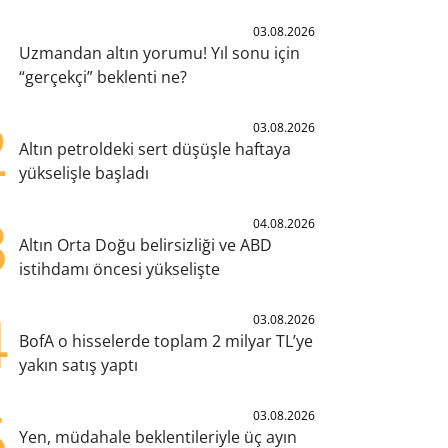
1
03.08.2026
Uzmandan altın yorumu! Yıl sonu için
“gerçekçi” beklenti ne?
2
03.08.2026
Altın petroldeki sert düşüşle haftaya
yükselişle başladı
3
04.08.2026
Altın Orta Doğu belirsizliği ve ABD
istihdamı öncesi yükselişte
4
03.08.2026
BofA o hisselerde toplam 2 milyar TL’ye
yakın satış yaptı
5
03.08.2026
Yen, müdahale beklentileriyle üç ayın