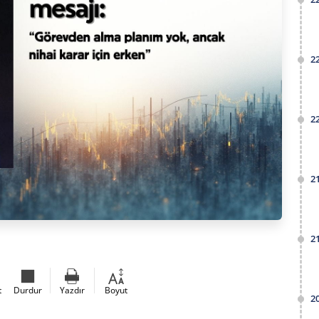
2
2
2
2
t
Durdur
Yazdır
Boyut
2