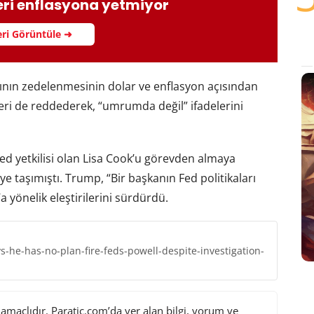
eri enflasyona yetmiyor
ri Görüntüle ➜
ının zedelenmesinin dolar ve enflasyon açısından
eri de reddederek, “umrumda değil” ifadelerini
d yetkilisi olan Lisa Cook’u görevden almaya
 taşımıştı. Trump, “Bir başkanın Fed politikaları
a yönelik eleştirilerini sürdürdü.
-he-has-no-plan-fire-feds-powell-despite-investigation-
maçlıdır. Paratic.com’da yer alan bilgi, yorum ve