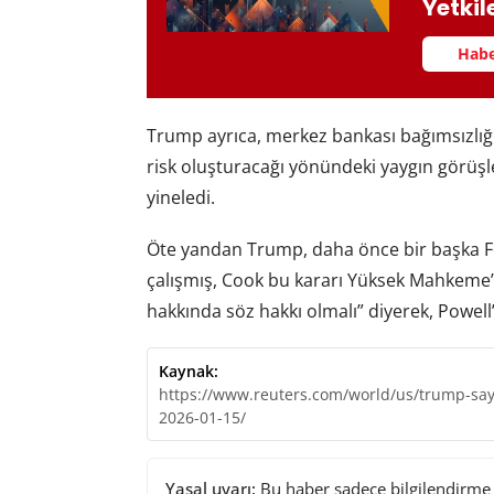
Yetkil
Habe
Trump ayrıca, merkez bankası bağımsızlığ
risk oluşturacağı yönündeki yaygın görüşl
yineledi.
Öte yandan Trump, daha önce bir başka Fe
çalışmış, Cook bu kararı Yüksek Mahkeme’ye
hakkında söz hakkı olmalı” diyerek, Powell’
Kaynak:
https://www.reuters.com/world/us/trump-says
2026-01-15/
Yasal uyarı:
Bu haber sadece bilgilendirme a