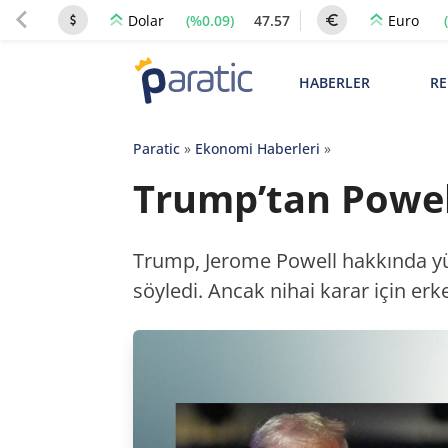
(%0.09)
47.57
Dolar
Euro
HABERLER
RE
Paratic
»
Ekonomi Haberleri
»
Trump’tan Powel
Trump, Jerome Powell hakkında y
söyledi. Ancak nihai karar için erk