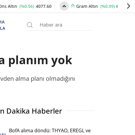
(%0.56)
4077.60
(%0.09)
6236.79
Ons Altın
Gram Altın
HA
ZLA
a planım yok
den alma planı olmadığını
n Dakika Haberler
BofA alıma döndü: THYAO, EREGL ve
2:51