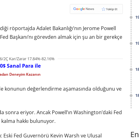
1
iği röportajda Adalet Bakanlığı’nın Jerome Powell
Fed Başkanı’nı görevden almak için şu an bir gerekçe
1
6/2Ç Kar/Zarar 17.84%-82.16%
0$ Sanal Para ile
1
madan Deneyim Kazanın
e de konunun değerlendirme aşamasında olduğunu ve
1
nda sonra eriyor. Ancak Powell’ın Washington’daki Fed
 kalma hakkı bulunuyor.
En
dı: Eski Fed Guvernörü Kevin Warsh ve Ulusal