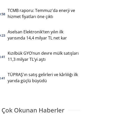
TCMB raporu: Temmuz'da enerji ve
9:58
hizmet fiyatları öne çıktı
Aselsan Elektronik’ten yılın ilk
9:23
yarısında 14,4 milyar TL net kar
Kızılbük GYO’nun devre mülk satışları
8:41
11,3 milyar TL’yi aştı
TÜPRAŞ'ın satış gelirleri ve kârlılığı ilk
8:41
yarıda güçlü büyüdü
 Çok Okunan Haberler