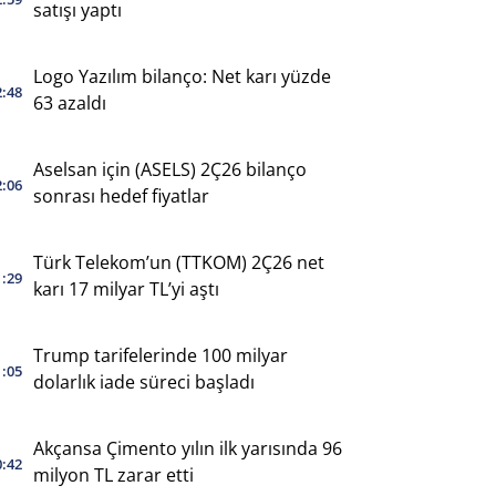
satışı yaptı
Logo Yazılım bilanço: Net karı yüzde
2:48
63 azaldı
Aselsan için (ASELS) 2Ç26 bilanço
2:06
sonrası hedef fiyatlar
Türk Telekom’un (TTKOM) 2Ç26 net
1:29
karı 17 milyar TL’yi aştı
Trump tarifelerinde 100 milyar
1:05
dolarlık iade süreci başladı
Akçansa Çimento yılın ilk yarısında 96
0:42
milyon TL zarar etti