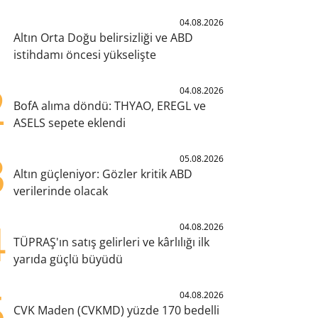
1
04.08.2026
Altın Orta Doğu belirsizliği ve ABD
istihdamı öncesi yükselişte
2
04.08.2026
BofA alıma döndü: THYAO, EREGL ve
ASELS sepete eklendi
3
05.08.2026
Altın güçleniyor: Gözler kritik ABD
verilerinde olacak
4
04.08.2026
TÜPRAŞ'ın satış gelirleri ve kârlılığı ilk
yarıda güçlü büyüdü
5
04.08.2026
CVK Maden (CVKMD) yüzde 170 bedelli