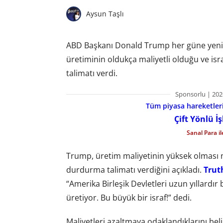
Aysun Taşlı
ABD Başkanı Donald Trump her güne yeni 
üretiminin oldukça maliyetli olduğu ve is
talimatı verdi.
Sponsorlu | 202
Tüm piyasa hareketlerin
Çift Yönlü İ
Sanal Para i
Trump, üretim maliyetinin yüksek olması n
durdurma talimatı verdiğini açıkladı.
Trut
“Amerika Birleşik Devletleri uzun yıllardır
üretiyor. Bu büyük bir israf!” dedi.
Maliyetleri azaltmaya odaklandıklarını be