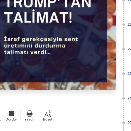
2
2
2
2
t
Durdur
Yazdır
Boyut
2