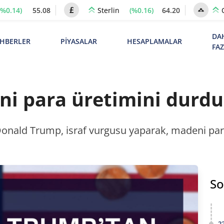
(%0.14)
55.08
(%0.16)
64.20
Sterlin
DA
HBERLER
PİYASALAR
HESAPLAMALAR
FA
i para üretimini durdu
Donald Trump, israf vurgusu yaparak, madeni par
So
2