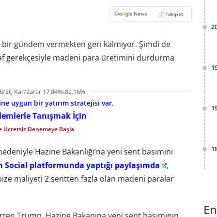
2
bir gündem vermekten geri kalmıyor. Şimdi de
raf gerekçesiyle madeni para üretimini durdurma
1
6/2Ç Kar/Zarar 17.84%-82.16%
e uygun bir yatırım stratejisi var.
1
şlemlerle Tanışmak İçin
le Ücretsiz Denemeye Başla
1
edeniyle Hazine Bakanlığı’na yeni sent basımını
h Social platformunda yaptığı paylaşımda
,
 bize maliyeti 2 sentten fazla olan madeni paralar
En
lirten Trump, Hazine Bakanına yeni sent basımının