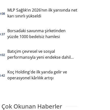
MLP Sağlık’ın 2026’nın ilk yarısında net
0:08
karı sınırlı yükseldi
Borsadaki savunma şirketinden
9:37
yüzde 1000 bedelsiz hamlesi
Batıçim çevresel ve sosyal
9:02
performansıyla yeni endekse dahil
oldu
Koç Holding'de ilk yarıda gelir ve
8:42
operasyonel kârlılık artışı
 Çok Okunan Haberler