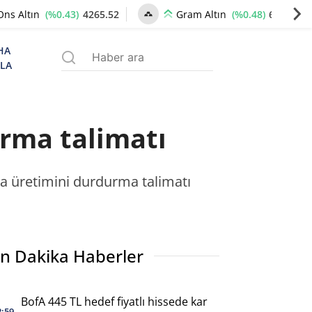
(%0.43)
4265.52
(%0.48)
6527.23
Ons Altın
Gram Altın
HA
ZLA
rma talimatı
a üretimini durdurma talimatı
n Dakika Haberler
BofA 445 TL hedef fiyatlı hissede kar
2:59