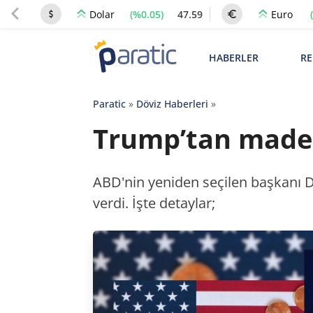
(%0.05)
47.59
Dolar
Euro
HABERLER
RE
Paratic
»
Döviz Haberleri
»
Trump’tan maden
ABD'nin yeniden seçilen başkanı 
verdi. İşte detaylar;