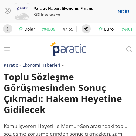
Paratic Haber: Ekonomi, Finans
İNDİR
RSS Interactive
(%0.06)
47.59
(%0.1)
Dolar
Euro
Paratic
»
Ekonomi Haberleri
»
Toplu Sözleşme
Görüşmesinden Sonuç
Çıkmadı: Hakem Heyetine
Gidilecek
Kamu İşveren Heyeti ile Memur-Sen arasındaki toplu
sözleşme görüşmelerinden sonuç çıkmazken, zam