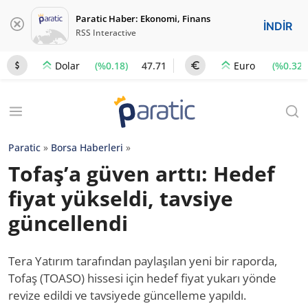
Paratic Haber: Ekonomi, Finans
İNDİR
RSS Interactive
(%0.18)
47.71
(%0.32)
Dolar
Euro
Paratic
»
Borsa Haberleri
»
Tofaş’a güven arttı: Hedef
fiyat yükseldi, tavsiye
güncellendi
Tera Yatırım tarafından paylaşılan yeni bir raporda,
Tofaş (TOASO) hissesi için hedef fiyat yukarı yönde
revize edildi ve tavsiyede güncelleme yapıldı.