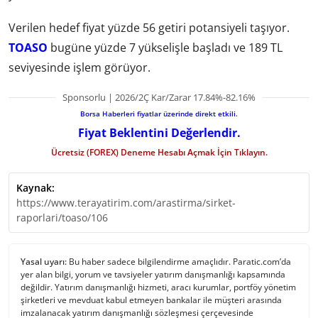
Verilen hedef fiyat yüzde 56 getiri potansiyeli taşıyor.
TOASO
bugüne yüzde 7 yükselişle başladı ve 189 TL
seviyesinde işlem görüyor.
Sponsorlu | 2026/2Ç Kar/Zarar 17.84%-82.16%
Borsa Haberleri fiyatlar üzerinde direkt etkili.
Fiyat Beklentini Değerlendir.
Ücretsiz (FOREX) Deneme Hesabı Açmak İçin Tıklayın.
Kaynak:
https://www.terayatirim.com/arastirma/sirket-
raporlari/toaso/106
Yasal uyarı:
Bu haber sadece bilgilendirme amaçlıdır. Paratic.com’da
yer alan bilgi, yorum ve tavsiyeler yatırım danışmanlığı kapsamında
değildir. Yatırım danışmanlığı hizmeti, aracı kurumlar, portföy yönetim
şirketleri ve mevduat kabul etmeyen bankalar ile müşteri arasında
imzalanacak yatırım danışmanlığı sözleşmesi çerçevesinde