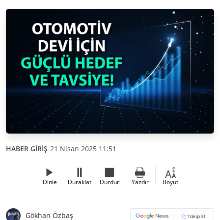
HABER GİRİŞ
21 Nisan 2025 11:51
Dinle
Duraklat
Durdur
Yazdır
Boyut
Gökhan Özbaş