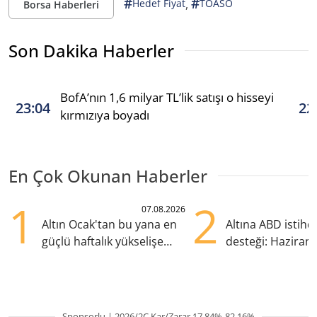
#
#
,
Hedef Fiyat
TOASO
Borsa Haberleri
Son Dakika Haberler
BofA’nın 1,6 milyar TL’lik satışı o hisseyi
23:04
22
kırmızıya boyadı
En Çok Okunan Haberler
1
2
07.08.2026
Altın Ocak'tan bu yana en
Altına ABD istih
güçlü haftalık yükselişe
desteği: Haziran
hazırlanıyor
yana en yüksek s
Sponsorlu | 2026/2Ç Kar/Zarar 17.84%-82.16%