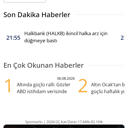
Son Dakika Haberler
Halkbank (HALKB) ikincil halka arz için
21:55
21
düğmeye bastı
En Çok Okunan Haberler
1
2
06.08.2026
Altında güçlü ralli: Gözler
Altın Ocak'tan b
ABD istihdam verisinde
güçlü haftalık yük
hazırlanıyor
Sponsorlu | 2026/2Ç Kar/Zarar 17.84%-82.16%