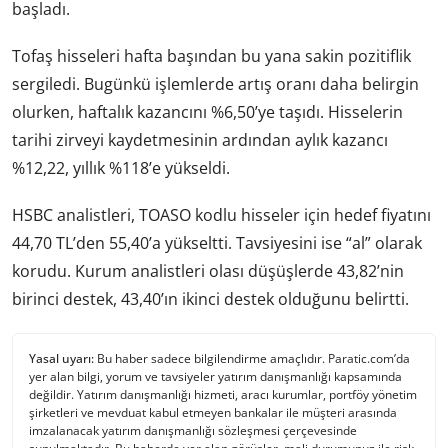
başladı.
Tofaş hisseleri hafta başından bu yana sakin pozitiflik
sergiledi. Bugünkü işlemlerde artış oranı daha belirgin
olurken, haftalık kazancını %6,50’ye taşıdı. Hisselerin
tarihi zirveyi kaydetmesinin ardından aylık kazancı
%12,22, yıllık %118’e yükseldi.
HSBC analistleri, TOASO kodlu hisseler için hedef fiyatını
44,70 TL’den 55,40’a yükseltti. Tavsiyesini ise “al” olarak
korudu. Kurum analistleri olası düşüşlerde 43,82’nin
birinci destek, 43,40’ın ikinci destek olduğunu belirtti.
Yasal uyarı:
Bu haber sadece bilgilendirme amaçlıdır. Paratic.com’da
yer alan bilgi, yorum ve tavsiyeler yatırım danışmanlığı kapsamında
değildir. Yatırım danışmanlığı hizmeti, aracı kurumlar, portföy yönetim
şirketleri ve mevduat kabul etmeyen bankalar ile müşteri arasında
imzalanacak yatırım danışmanlığı sözleşmesi çerçevesinde