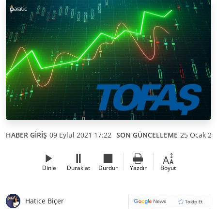
HABER GİRİŞ
09 Eylül 2021 17:22
SON GÜNCELLEME
25 Ocak 20
Dinle
Duraklat
Durdur
Yazdır
Boyut
Hatice Biçer