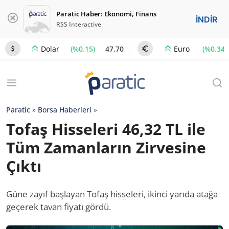
Paratic Haber: Ekonomi, Finans
İNDİR
RSS Interactive
(%0.15)
47.70
(%0.34)
Dolar
Euro
Paratic
»
Borsa Haberleri
»
Tofaş Hisseleri 46,32 TL ile
Tüm Zamanların Zirvesine
Çıktı
Güne zayıf başlayan Tofaş hisseleri, ikinci yarıda atağa
geçerek tavan fiyatı gördü.