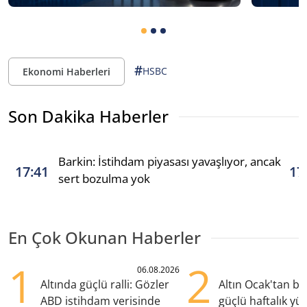
#
HSBC
Ekonomi Haberleri
Son Dakika Haberler
Barkin: İstihdam piyasası yavaşlıyor, ancak
17:41
17
sert bozulma yok
En Çok Okunan Haberler
1
2
06.08.2026
Altında güçlü ralli: Gözler
Altın Ocak'tan b
ABD istihdam verisinde
güçlü haftalık yük