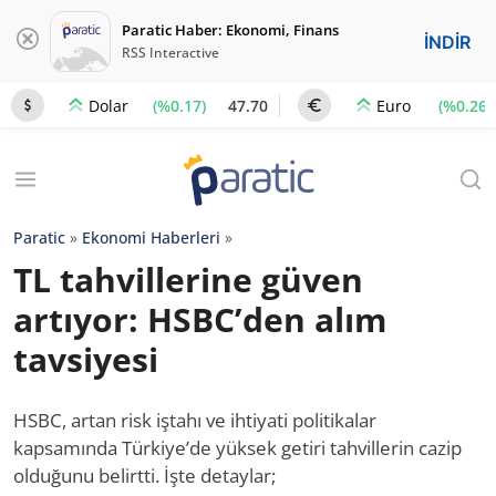
Paratic Haber: Ekonomi, Finans
İNDİR
RSS Interactive
(%0.17)
47.70
(%0.26)
Dolar
Euro
Paratic
»
Ekonomi Haberleri
»
TL tahvillerine güven
artıyor: HSBC’den alım
tavsiyesi
HSBC, artan risk iştahı ve ihtiyati politikalar
kapsamında Türkiye’de yüksek getiri tahvillerin cazip
olduğunu belirtti. İşte detaylar;