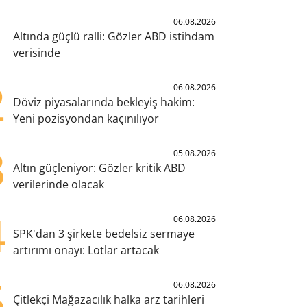
1
06.08.2026
Altında güçlü ralli: Gözler ABD istihdam
verisinde
2
06.08.2026
Döviz piyasalarında bekleyiş hakim:
Yeni pozisyondan kaçınılıyor
3
05.08.2026
Altın güçleniyor: Gözler kritik ABD
verilerinde olacak
4
06.08.2026
SPK'dan 3 şirkete bedelsiz sermaye
artırımı onayı: Lotlar artacak
5
06.08.2026
Çitlekçi Mağazacılık halka arz tarihleri