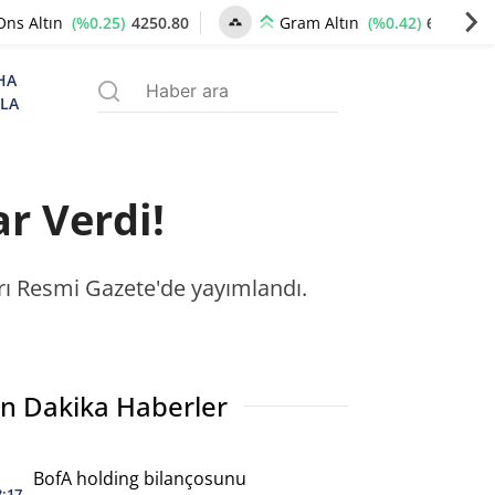
(%0.25)
4250.80
(%0.42)
6519.76
Ons Altın
Gram Altın
HA
ZLA
r Verdi!
ı Resmi Gazete'de yayımlandı.
n Dakika Haberler
BofA holding bilançosunu
3:17