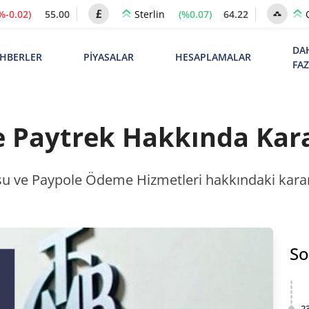
%-0.02)
55.00
(%0.07)
64.22
Sterlin
DA
HBERLER
PİYASALAR
HESAPLAMALAR
FA
 Paytrek Hakkında Kara
 ve Paypole Ödeme Hizmetleri hakkındaki karar
So
2