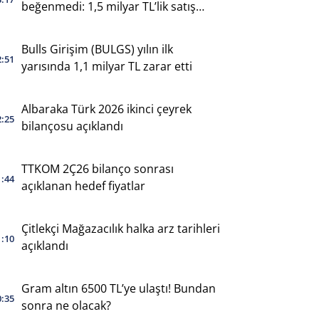
beğenmedi: 1,5 milyar TL’lik satış
yaptı
Bulls Girişim (BULGS) yılın ilk
2:51
yarısında 1,1 milyar TL zarar etti
Albaraka Türk 2026 ikinci çeyrek
2:25
bilançosu açıklandı
TTKOM 2Ç26 bilanço sonrası
1:44
açıklanan hedef fiyatlar
Çitlekçi Mağazacılık halka arz tarihleri
1:10
açıklandı
Gram altın 6500 TL’ye ulaştı! Bundan
0:35
sonra ne olacak?