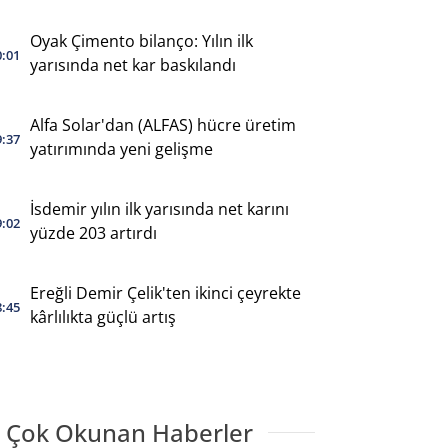
Oyak Çimento bilanço: Yılın ilk
0:01
yarısında net kar baskılandı
Alfa Solar'dan (ALFAS) hücre üretim
9:37
yatırımında yeni gelişme
İsdemir yılın ilk yarısında net karını
9:02
yüzde 203 artırdı
Ereğli Demir Çelik'ten ikinci çeyrekte
8:45
kârlılıkta güçlü artış
 Çok Okunan Haberler