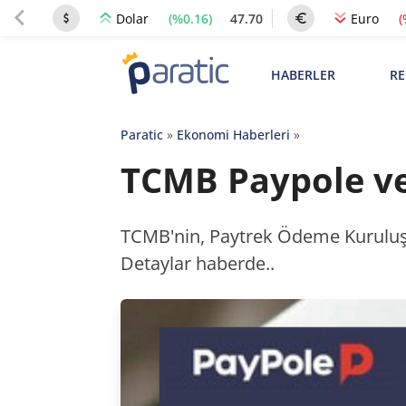
(%0.16)
47.70
(
Dolar
Euro
HABERLER
RE
Paratic
»
Ekonomi Haberleri
»
TCMB Paypole ve
TCMB'nin, Paytrek Ödeme Kuruluşu
Detaylar haberde..