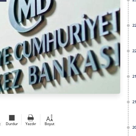
2
2
2
2
t
Durdur
Yazdır
Boyut
2