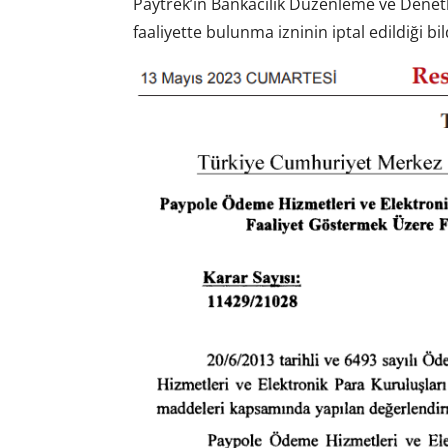
Paytrek’in Bankacılık Düzenleme ve Denet
faaliyette bulunma izninin iptal edildiği bild