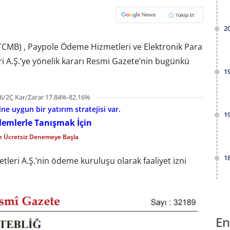
2
TCMB) , Paypole Ödeme Hizmetleri ve Elektronik Para
i A.Ş.’ye yönelik kararı Resmi Gazete’nin bugünkü
1
6/2Ç Kar/Zarar 17.84%-82.16%
e uygun bir yatırım stratejisi var.
1
şlemlerle Tanışmak İçin
le Ücretsiz Denemeye Başla
1
eri A.Ş.’nin ödeme kuruluşu olarak faaliyet izni
En