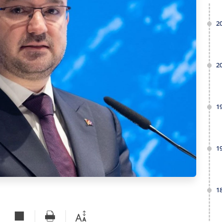
2
2
1
1
1