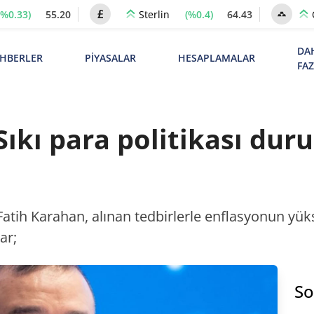
(%0.33)
55.20
(%0.4)
64.43
Sterlin
DA
HBERLER
PİYASALAR
HESAPLAMALAR
FA
ıkı para politikası dur
 Fatih Karahan, alınan tedbirlerle enflasyonun yük
ar;
So