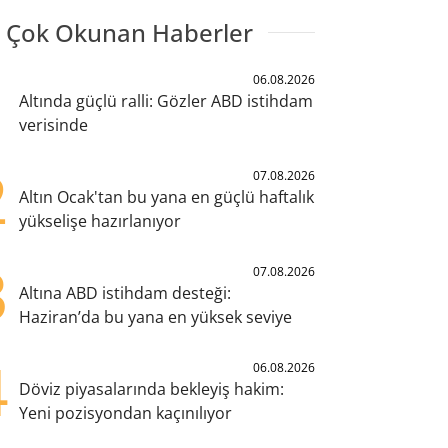
 Çok Okunan Haberler
1
06.08.2026
Altında güçlü ralli: Gözler ABD istihdam
verisinde
2
07.08.2026
Altın Ocak'tan bu yana en güçlü haftalık
yükselişe hazırlanıyor
3
07.08.2026
Altına ABD istihdam desteği:
Haziran’da bu yana en yüksek seviye
4
06.08.2026
Döviz piyasalarında bekleyiş hakim:
Yeni pozisyondan kaçınılıyor