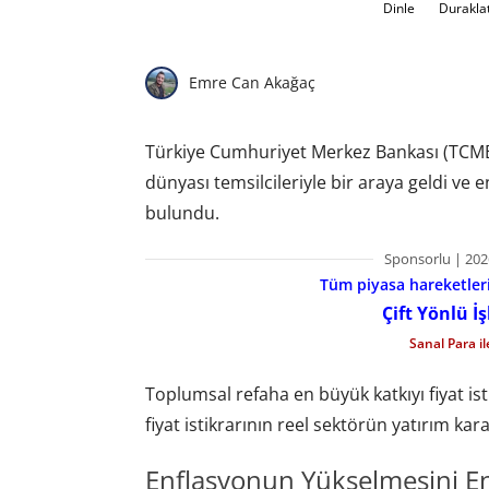
Dinle
Durakla
Emre Can Akağaç
Türkiye Cumhuriyet Merkez Bankası (TCMB)
dünyası temsilcileriyle bir araya geldi v
bulundu.
Sponsorlu | 202
Tüm piyasa hareketlerin
Çift Yönlü İ
Sanal Para i
Toplumsal refaha en büyük katkıyı fiyat is
fiyat istikrarının reel sektörün yatırım kara
Enflasyonun Yükselmesini En