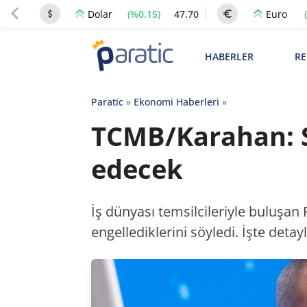
(%0.15)
47.70
Dolar
Euro
HABERLER
RE
Paratic
»
Ekonomi Haberleri
»
TCMB/Karahan: S
edecek
İş dünyası temsilcileriyle buluşan
engellediklerini söyledi. İşte detayl