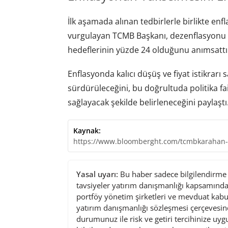
İlk aşamada alınan tedbirlerle birlikte enf
vurgulayan TCMB Başkanı, dezenflasyonu tes
hedeflerinin yüzde 24 olduğunu anımsattı
Enflasyonda kalıcı düşüş ve fiyat istikrarı 
sürdürüleceğini, bu doğrultuda politika fai
sağlayacak şekilde belirleneceğini paylaştı
Kaynak:
https://www.bloomberght.com/tcmbkarahan-si
Yasal uyarı:
Bu haber sadece bilgilendirme a
tavsiyeler yatırım danışmanlığı kapsamında 
portföy yönetim şirketleri ve mevduat kabu
yatırım danışmanlığı sözleşmesi çerçevesin
durumunuz ile risk ve getiri tercihinize uy