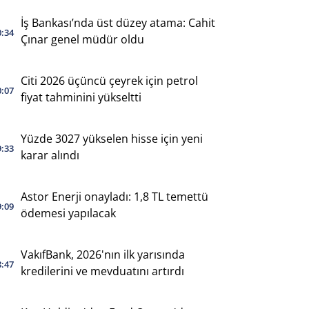
İş Bankası’nda üst düzey atama: Cahit
0:34
Çınar genel müdür oldu
Citi 2026 üçüncü çeyrek için petrol
0:07
fiyat tahminini yükseltti
Yüzde 3027 yükselen hisse için yeni
9:33
karar alındı
Astor Enerji onayladı: 1,8 TL temettü
9:09
ödemesi yapılacak
VakıfBank, 2026'nın ilk yarısında
8:47
kredilerini ve mevduatını artırdı