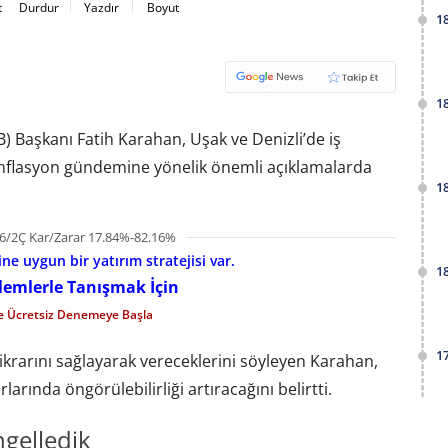
t
Durdur
Yazdır
Boyut
1
1
 Başkanı Fatih Karahan, Uşak ve Denizli’de iş
e enflasyon gündemine yönelik önemli açıklamalarda
1
6/2Ç Kar/Zarar 17.84%-82.16%
e uygun bir yatırım stratejisi var.
1
şlemlerle Tanışmak İçin
le Ücretsiz Denemeye Başla
1
tikrarını sağlayarak vereceklerini söyleyen Karahan,
rlarında öngörülebilirliği artıracağını belirtti.
gelledik