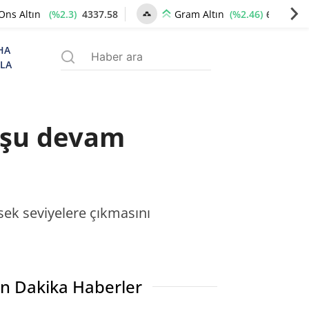
(%2.3)
4337.58
(%2.46)
6652.13
Ons Altın
Gram Altın
HA
ZLA
uşu devam
sek seviyelere çıkmasını
n Dakika Haberler