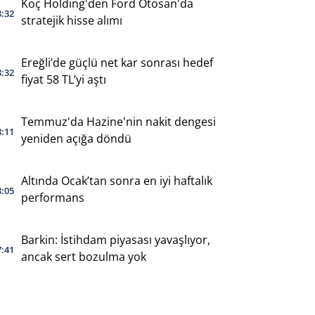
Koç Holding'den Ford Otosan'da
8:32
stratejik hisse alımı
Ereğli’de güçlü net kar sonrası hedef
8:32
fiyat 58 TL’yi aştı
Temmuz'da Hazine'nin nakit dengesi
8:11
yeniden açığa döndü
Altında Ocak’tan sonra en iyi haftalık
8:05
performans
Barkin: İstihdam piyasası yavaşlıyor,
7:41
ancak sert bozulma yok