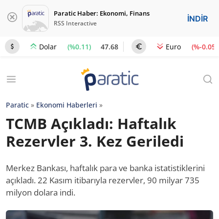
Paratic Haber: Ekonomi, Finans
İNDİR
RSS Interactive
(%0.11)
47.68
(%-0.05)
Dolar
Euro
Paratic
»
Ekonomi Haberleri
»
TCMB Açıkladı: Haftalık
Rezervler 3. Kez Geriledi
Merkez Bankası, haftalık para ve banka istatistiklerini
açıkladı. 22 Kasım itibarıyla rezervler, 90 milyar 735
milyon dolara indi.