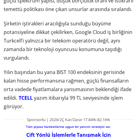
güçlü spektrum yapısı, düşük borçluluk oranı ve istikrarlı
temettü politikası öne çıkan unsurlar arasında sıralandı.
Şirketin iştirakleri aracılığıyla sunduğu büyüme
potansiyeline dikkat çekilirken, Google Cloud iş birliğinin
Turkcell’i yalnızca bir telekom operatörü değil, aynı
zamanda bir teknoloji oyuncusu konumuna taşıdığı
vurgulandı.
Yılın başından bu yana BIST 100 endeksinin gerisinde
kalan hisse performansına rağmen, güçlü finansalların
orta vadede fiyatlamalara yansımasının beklendiği ifade
edildi.
TCELL
yazım itibarıyla 99 TL seviyesinde işlem
görüyor.
Sponsorlu | 2026/2Ç Kar/Zarar 17.84%-82.16%
Tüm piyasa hareketlerine uygun bir yatırım stratejisi var.
Çift Yönlü İşlemlerle Tanışmak İçin