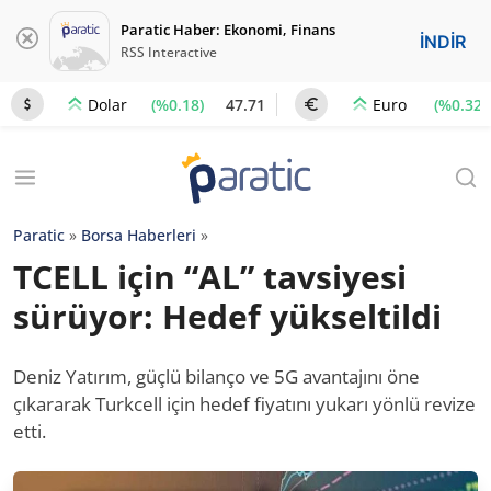
Paratic Haber: Ekonomi, Finans
İNDİR
RSS Interactive
(%0.18)
47.71
(%0.32)
Dolar
Euro
Paratic
»
Borsa Haberleri
»
TCELL için “AL” tavsiyesi
sürüyor: Hedef yükseltildi
Deniz Yatırım, güçlü bilanço ve 5G avantajını öne
çıkararak Turkcell için hedef fiyatını yukarı yönlü revize
etti.