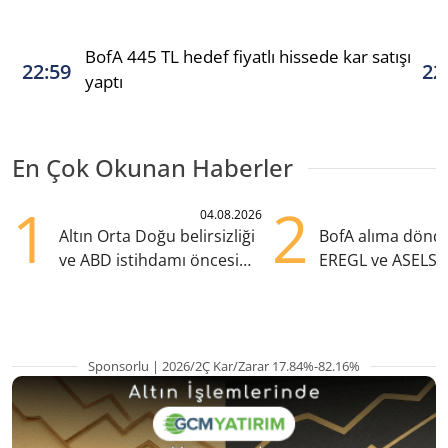
BofA 445 TL hedef fiyatlı hissede kar satışı
22:59
22
yaptı
En Çok Okunan Haberler
1
2
04.08.2026
Altın Orta Doğu belirsizliği
BofA alıma dönd
ve ABD istihdamı öncesi
EREGL ve ASELS 
yükselişte
eklendi
Sponsorlu | 2026/2Ç Kar/Zarar 17.84%-82.16%