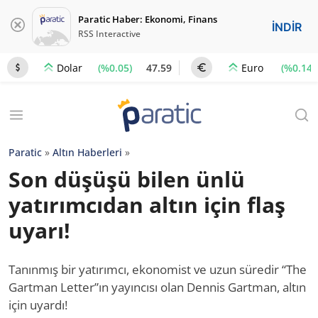
Paratic Haber: Ekonomi, Finans
İNDİR
RSS Interactive
(%0.05)
47.59
(%0.14)
Dolar
Euro
Paratic
»
Altın Haberleri
»
Son düşüşü bilen ünlü
yatırımcıdan altın için flaş
uyarı!
Tanınmış bir yatırımcı, ekonomist ve uzun süredir “The
Gartman Letter”ın yayıncısı olan Dennis Gartman, altın
için uyardı!