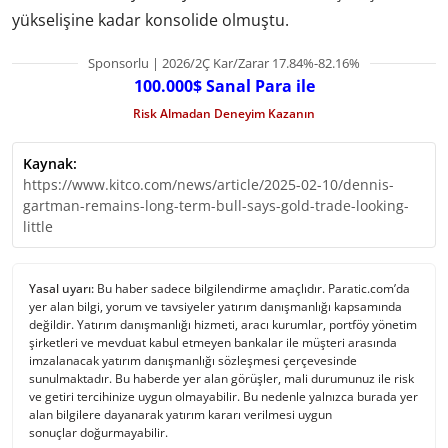
yükselişine kadar konsolide olmuştu.
Sponsorlu | 2026/2Ç Kar/Zarar 17.84%-82.16%
100.000$ Sanal Para ile
Risk Almadan Deneyim Kazanın
Kaynak:
https://www.kitco.com/news/article/2025-02-10/dennis-
gartman-remains-long-term-bull-says-gold-trade-looking-
little
Yasal uyarı:
Bu haber sadece bilgilendirme amaçlıdır. Paratic.com’da
yer alan bilgi, yorum ve tavsiyeler yatırım danışmanlığı kapsamında
değildir. Yatırım danışmanlığı hizmeti, aracı kurumlar, portföy yönetim
şirketleri ve mevduat kabul etmeyen bankalar ile müşteri arasında
imzalanacak yatırım danışmanlığı sözleşmesi çerçevesinde
sunulmaktadır. Bu haberde yer alan görüşler, mali durumunuz ile risk
ve getiri tercihinize uygun olmayabilir. Bu nedenle yalnızca burada yer
alan bilgilere dayanarak yatırım kararı verilmesi uygun
sonuçlar doğurmayabilir.