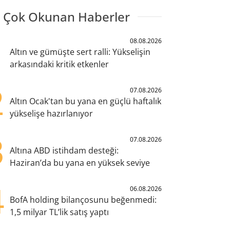
 Çok Okunan Haberler
1
08.08.2026
Altın ve gümüşte sert ralli: Yükselişin
arkasındaki kritik etkenler
2
07.08.2026
Altın Ocak'tan bu yana en güçlü haftalık
yükselişe hazırlanıyor
3
07.08.2026
Altına ABD istihdam desteği:
Haziran’da bu yana en yüksek seviye
4
06.08.2026
BofA holding bilançosunu beğenmedi:
1,5 milyar TL’lik satış yaptı