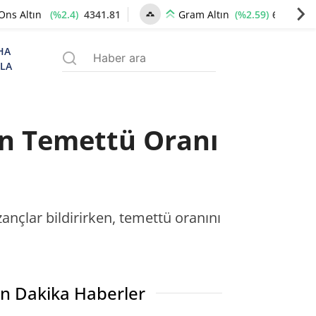
(%2.4)
4341.81
(%2.59)
6660.55
Ons Altın
Gram Altın
HA
ZLA
en Temettü Oranı
ançlar bildirirken, temettü oranını
n Dakika Haberler