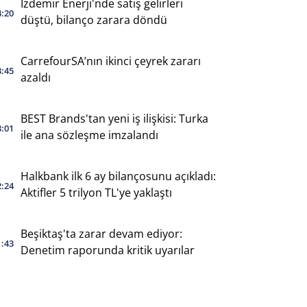
İzdemir Enerji'nde satış gelirleri
4:20
düştü, bilanço zarara döndü
CarrefourSA’nın ikinci çeyrek zararı
3:45
azaldı
BEST Brands'tan yeni iş ilişkisi: Turka
3:01
ile ana sözleşme imzalandı
Halkbank ilk 6 ay bilançosunu açıkladı:
2:24
Aktifler 5 trilyon TL'ye yaklaştı
Beşiktaş'ta zarar devam ediyor:
1:43
Denetim raporunda kritik uyarılar