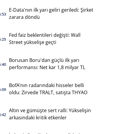
E-Data'nın ilk yarı geliri geriledi: Şirket
6:53
zarara döndü
Fed faiz beklentileri değişti: Wall
6:25
Street yükselişe geçti
Borusan Boru'dan güçlü ilk yarı
5:40
performansı: Net kar 1,8 milyar TL
BofA’nın radarındaki hisseler belli
5:09
oldu: Zirvede TRALT, satışta THYAO
Altın ve gümüşte sert ralli: Yükselişin
4:42
arkasındaki kritik etkenler