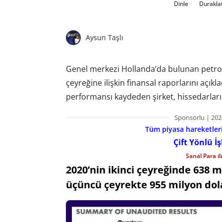
Dinle
Durakla
Aysun Taşlı
Genel merkezi Hollanda’da bulunan petrol 
çeyreğine ilişkin finansal raporlarını
açıkla
performansı kaydeden şirket, hissedarları
Sponsorlu | 202
Tüm piyasa hareketlerin
Çift Yönlü İ
Sanal Para i
2020’nin ikinci çeyreğinde 638 m
üçüncü çeyrekte 955 milyon dola