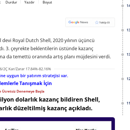
t
Durdur
Yazdır
Boyut
1
1
devi Royal Dutch Shell, 2020 yılının üçüncü
dı
. 3. çeyrekte beklentilerin üstünde kazanç
1
na da temettü oranında artış planı müjdesini verdi.
6/2Ç Kar/Zarar 17.84%-82.16%
e uygun bir yatırım stratejisi var.
1
şlemlerle Tanışmak İçin
le Ücretsiz Denemeye Başla
ilyon dolarlık kazanç bildiren Shell,
1
rlık düzeltilmiş kazanç açıkladı.