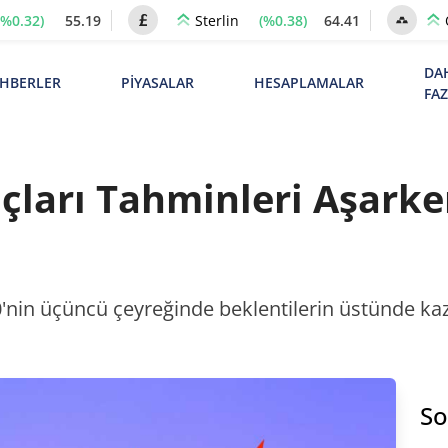
(%0.32)
55.19
(%0.38)
64.41
Sterlin
DA
HBERLER
PİYASALAR
HESAPLAMALAR
FA
nçları Tahminleri Aşark
0'nin üçüncü çeyreğinde beklentilerin üstünde kaz
So