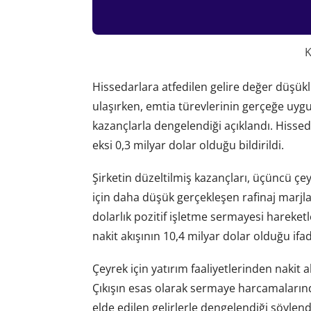
K
Hissedarlara atfedilen gelire değer düşükl
ulaşırken, emtia türevlerinin gerçeğe uy
kazançlarla dengelendiği açıklandı. Hisse
eksi 0,3 milyar dolar olduğu bildirildi.
Şirketin düzeltilmiş kazançları, üçüncü çe
için daha düşük gerçekleşen rafinaj marjlar
dolarlık pozitif işletme sermayesi hareket
nakit akışının 10,4 milyar dolar olduğu ifad
Çeyrek için yatırım faaliyetlerinden nakit ak
Çıkışın esas olarak sermaye harcamaların
elde edilen gelirlerle dengelendiği söylend