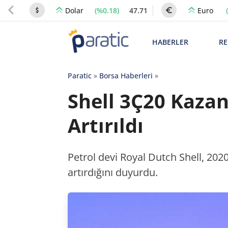
(%0.18)
47.71
Dolar
Euro
HABERLER
RE
Paratic
»
Borsa Haberleri
»
Shell 3Ç20 Kaza
Artırıldı
Petrol devi Royal Dutch Shell, 202
artırdığını duyurdu.