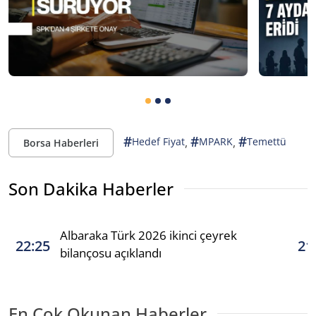
#
#
#
,
,
Hedef Fiyat
MPARK
Temettü
Borsa Haberleri
Son Dakika Haberler
Albaraka Türk 2026 ikinci çeyrek
22:25
21
bilançosu açıklandı
En Çok Okunan Haberler