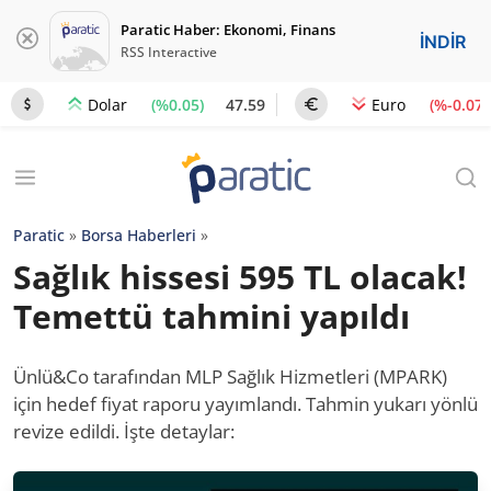
Paratic Haber: Ekonomi, Finans
İNDİR
RSS Interactive
(%0.05)
47.59
(%-0.07)
Dolar
Euro
Paratic
»
Borsa Haberleri
»
Sağlık hissesi 595 TL olacak!
Temettü tahmini yapıldı
Ünlü&Co tarafından MLP Sağlık Hizmetleri (MPARK)
için hedef fiyat raporu yayımlandı. Tahmin yukarı yönlü
revize edildi. İşte detaylar: