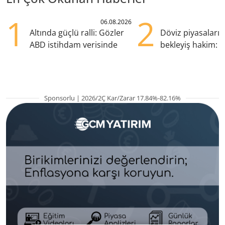
1
2
06.08.2026
Altında güçlü ralli: Gözler
Döviz piyasaları
ABD istihdam verisinde
bekleyiş hakim: Y
pozisyondan kaçı
Sponsorlu | 2026/2Ç Kar/Zarar 17.84%-82.16%