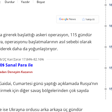
t
Durdur
Yazdır
Boyut
1
1
a girerek başlattığı askeri operasyon, 115 gündür
a, operasyonu başlatmalarının asıl sebebi olarak
1
giderek daha da yoğunlaştırıyor.
6/2Ç Kar/Zarar 17.84%-82.16%
0$ Sanal Para ile
1
madan Deneyim Kazanın
 Gaidai, Cumartesi günü yaptığı açıklamada Rusya’nın
1
irmek için diğer savaş bölgelerinden çok sayıda
öre ise Ukrayna ordusu arka arkaya üç gündür