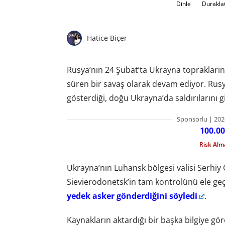
Dinle
Durakla
Hatice Biçer
Rusya’nın 24 Şubat’ta Ukrayna toprakların
süren bir savaş olarak devam ediyor. Rusy
gösterdiği, doğu Ukrayna’da saldırılarını 
Sponsorlu | 202
100.00
Risk Al
Ukrayna’nın Luhansk bölgesi valisi Serhiy
Sievierodonetsk’in tam kontrolünü ele geç
yedek asker gönderdiğini söyledi
.
Kaynakların aktardığı bir başka bilgiye g