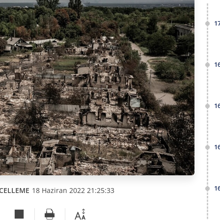
1
1
1
1
1
CELLEME
18 Haziran 2022 21:25:33