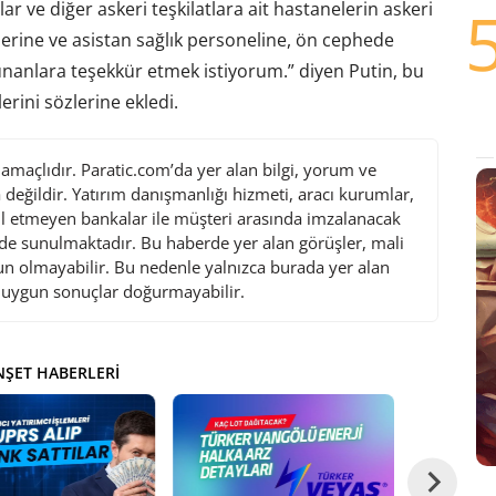
ar ve diğer askeri teşkilatlara ait hastanelerin askeri
elerine ve asistan sağlık personeline, ön cephede
anlara teşekkür etmek istiyorum.” diyen Putin, bu
lerini sözlerine ekledi.
maçlıdır. Paratic.com’da yer alan bilgi, yorum ve
değildir. Yatırım danışmanlığı hizmeti, aracı kurumlar,
l etmeyen bankalar ile müşteri arasında imzalanacak
de sunulmaktadır. Bu haberde yer alan görüşler, mali
gun olmayabilir. Bu nedenle yalnızca burada yer alan
i uygun sonuçlar doğurmayabilir.
ŞET HABERLERI