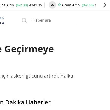
(%2.39)
4341.35
(%2.56)
6658.83
Ons Altın
Gram Altın
HA
ZLA
e Geçirmeye
çin askeri gücünü artırdı. Halka
n Dakika Haberler