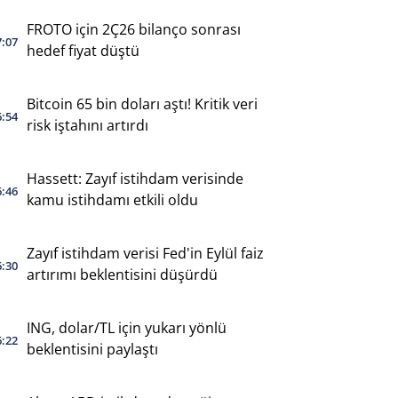
FROTO için 2Ç26 bilanço sonrası
7:07
hedef fiyat düştü
Bitcoin 65 bin doları aştı! Kritik veri
6:54
risk iştahını artırdı
Hassett: Zayıf istihdam verisinde
6:46
kamu istihdamı etkili oldu
Zayıf istihdam verisi Fed'in Eylül faiz
6:30
artırımı beklentisini düşürdü
ING, dolar/TL için yukarı yönlü
6:22
beklentisini paylaştı