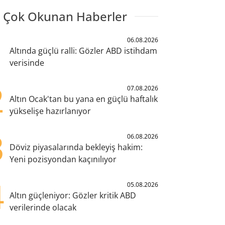
 Çok Okunan Haberler
1
06.08.2026
Altında güçlü ralli: Gözler ABD istihdam
verisinde
2
07.08.2026
Altın Ocak'tan bu yana en güçlü haftalık
yükselişe hazırlanıyor
3
06.08.2026
Döviz piyasalarında bekleyiş hakim:
Yeni pozisyondan kaçınılıyor
4
05.08.2026
Altın güçleniyor: Gözler kritik ABD
verilerinde olacak