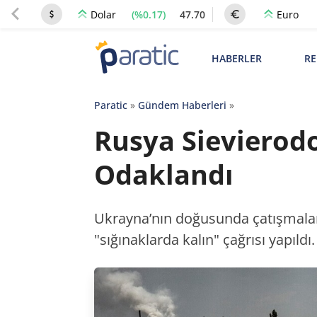
(%0.17)
47.70
Dolar
Euro
HABERLER
RE
Paratic
»
Gündem Haberleri
»
Rusya Sievierod
Odaklandı
Ukrayna’nın doğusunda çatışmalar 
"sığınaklarda kalın" çağrısı yapıldı.