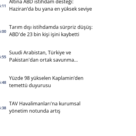
Altına ABD istihdam desteği:
6:11
Haziran’da bu yana en yüksek seviye
Tarım dışı istihdamda sürpriz düşüş:
6:00
ABD'de 23 bin kişi işini kaybetti
Suudi Arabistan, Türkiye ve
5:55
Pakistan'dan ortak savunma
anlaşması
Yüzde 98 yükselen Kaplamin’den
5:48
temettü duyurusu
TAV Havalimanları'na kurumsal
5:38
yönetim notunda artış