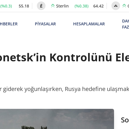
(%0.3)
55.18
(%0.38)
64.42
Sterlin
DA
HBERLER
PİYASALAR
HESAPLAMALAR
FA
onetsk’in Kontrolünü El
giderek yoğunlaşırken, Rusya hedefine ulaşmak i
So