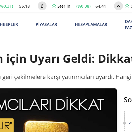
(%0.31)
55.18
(%0.38)
64.41
Sterlin
DA
HBERLER
PİYASALAR
HESAPLAMALAR
FA
n için Uyarı Geldi: Dikk
sı geri çekilmelere karşı yatırımcıları uyardı. Hangi
So
2