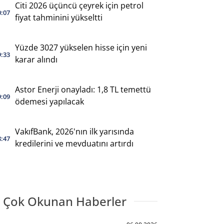
Citi 2026 üçüncü çeyrek için petrol
0:07
fiyat tahminini yükseltti
Yüzde 3027 yükselen hisse için yeni
9:33
karar alındı
Astor Enerji onayladı: 1,8 TL temettü
9:09
ödemesi yapılacak
VakıfBank, 2026'nın ilk yarısında
8:47
kredilerini ve mevduatını artırdı
 Çok Okunan Haberler