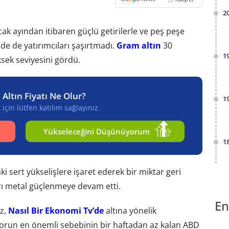
2
cak ayından itibaren güçlü getirilerle ve peş peşe
m’de de yatırımcıları şaşırtmadı.
Gram altın
30
1
sek seviyesini gördü.
 Altın Fiyatı Ne Olur?
1
için lütfen katılım sağlayınız.
Yükseleceğini Düşünüyorum
1
 sert yükselişlere işaret ederek bir miktar geri
arı metal güçlenmeye devam etti.
En
az,
Nasıl Bir Ekonomi Tv’de
altına yönelik
ekorun en önemli sebebinin bir haftadan az kalan ABD