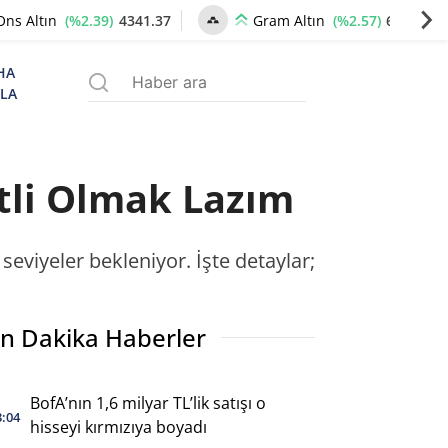
(%2.39)
4341.37
(%2.57)
6659.77
Ons Altın
Gram Altın
HA
ZLA
atli Olmak Lazım
 seviyeler bekleniyor. İşte detaylar;
n Dakika Haberler
BofA’nın 1,6 milyar TL’lik satışı o
3:04
hisseyi kırmızıya boyadı