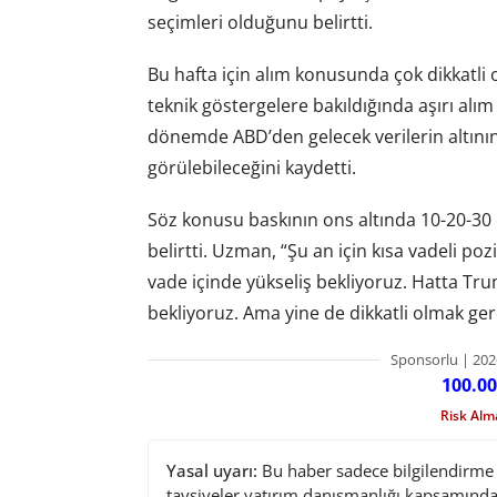
seçimleri olduğunu belirtti.
Bu hafta için alım konusunda çok dikkatli o
teknik göstergelere bakıldığında aşırı alım
dönemde ABD’den gelecek verilerin altını
görülebileceğini kaydetti.
Söz konusu baskının ons altında 10-20-30 
belirtti. Uzman, “Şu an için kısa vadeli
vade içinde yükseliş bekliyoruz. Hatta Tru
bekliyoruz. Ama yine de dikkatli olmak gerek
Sponsorlu | 202
100.00
Risk Al
Yasal uyarı:
Bu haber sadece bilgilendirme a
tavsiyeler yatırım danışmanlığı kapsamında 