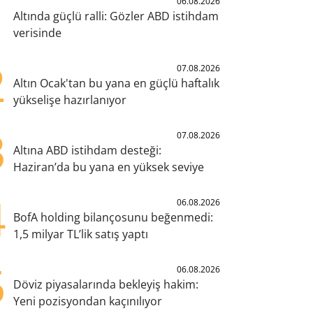
1
06.08.2026
Altında güçlü ralli: Gözler ABD istihdam
verisinde
2
07.08.2026
Altın Ocak'tan bu yana en güçlü haftalık
yükselişe hazırlanıyor
3
07.08.2026
Altına ABD istihdam desteği:
Haziran’da bu yana en yüksek seviye
4
06.08.2026
BofA holding bilançosunu beğenmedi:
1,5 milyar TL’lik satış yaptı
5
06.08.2026
Döviz piyasalarında bekleyiş hakim:
Yeni pozisyondan kaçınılıyor