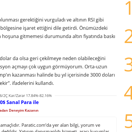
lunması gerektiğini vurguladı ve altının RSI gibi
 bölgesine işaret ettiğini dile getirdi. Önümüzdeki
n hoşuna gitmemesi durumunda altın fiyatında baskı
dolar da olsa geri çekilmeye neden olabileceğini
 pozisyon açmayı çok uygun görmüyorum. Orta-uzun
mp’ın kazanması halinde bu yıl içerisinde 3000 doları
ir”. ifadelerini kullandı.
6/2Ç Kar/Zarar 17.84%-82.16%
0$ Sanal Para ile
madan Deneyim Kazanın
maçlıdır. Paratic.com’da yer alan bilgi, yorum ve
değildir. Yatırım danışmanlığı hizmeti, aracı kurumlar,