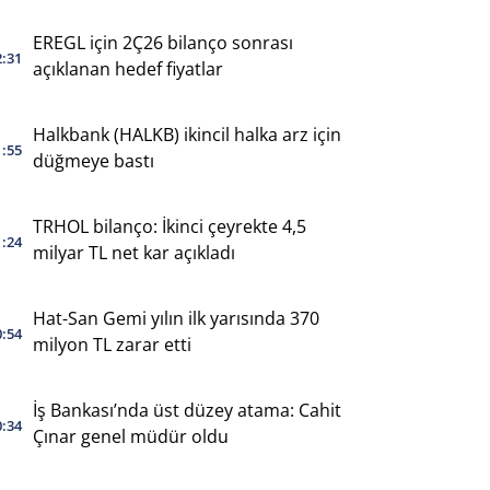
EREGL için 2Ç26 bilanço sonrası
2:31
açıklanan hedef fiyatlar
Halkbank (HALKB) ikincil halka arz için
1:55
düğmeye bastı
TRHOL bilanço: İkinci çeyrekte 4,5
1:24
milyar TL net kar açıkladı
Hat-San Gemi yılın ilk yarısında 370
0:54
milyon TL zarar etti
İş Bankası’nda üst düzey atama: Cahit
0:34
Çınar genel müdür oldu