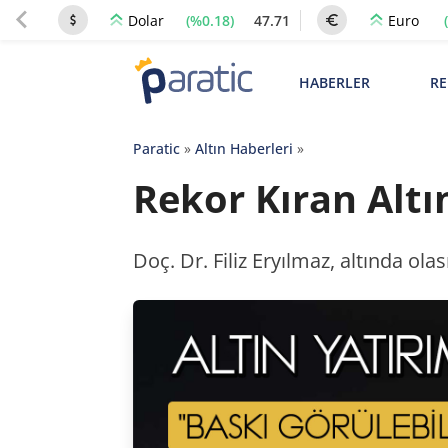
(%0.18)
47.71
Dolar
Euro
HABERLER
RE
Paratic
»
Altın Haberleri
»
Rekor Kıran Altı
Doç. Dr. Filiz Eryılmaz, altında ola