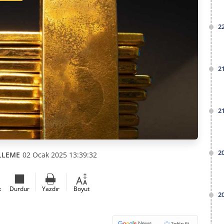
2
2
2
2
LLEME
02 Ocak 2025 13:39:32
t
Durdur
Yazdır
Boyut
2