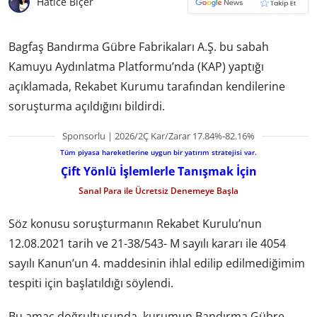
Hatice Biçer
Bagfaş Bandırma Gübre Fabrikaları A.Ş. bu sabah
Kamuyu Aydınlatma Platformu’nda (KAP) yaptığı
açıklamada, Rekabet Kurumu tarafından kendilerine
soruşturma açıldığını bildirdi.
Sponsorlu | 2026/2Ç Kar/Zarar 17.84%-82.16%
Tüm piyasa hareketlerine uygun bir yatırım stratejisi var.
Çift Yönlü İşlemlerle Tanışmak İçin
Sanal Para ile Ücretsiz Denemeye Başla
Söz konusu soruşturmanın Rekabet Kurulu’nun
12.08.2021 tarih ve 21-38/543- M sayılı kararı ile 4054
sayılı Kanun’un 4. maddesinin ihlal edilip edilmediğimim
tespiti için başlatıldığı söylendi.
Bu amaç doğrultusunda, kurumun Bandırma Gübre