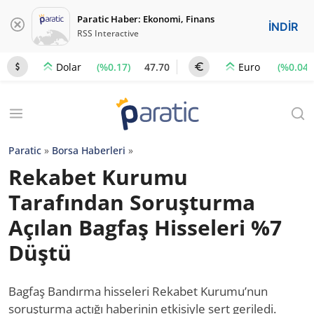
Paratic Haber: Ekonomi, Finans
İNDİR
RSS Interactive
(%0.17)
47.70
(%0.04)
Dolar
Euro
Paratic
»
Borsa Haberleri
»
Rekabet Kurumu
Tarafından Soruşturma
Açılan Bagfaş Hisseleri %7
Düştü
Bagfaş Bandırma hisseleri Rekabet Kurumu’nun
soruşturma açtığı haberinin etkisiyle sert geriledi.