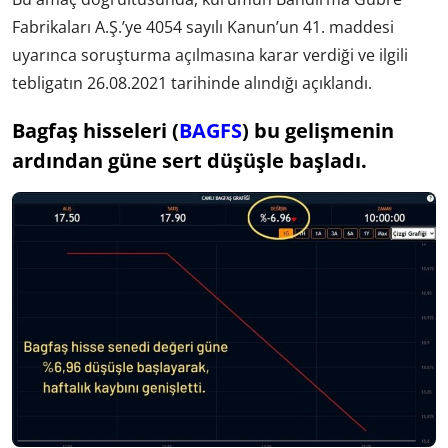
Fabrikaları A.Ş.’ye 4054 sayılı Kanun’un 41. maddesi
uyarınca soruşturma açılmasına karar verdiği ve ilgili
tebligatın 26.08.2021 tarihinde alındığı açıklandı.
Bagfaş hisseleri (
BAGFS
) bu gelişmenin
ardından güne sert düşüşle başladı.