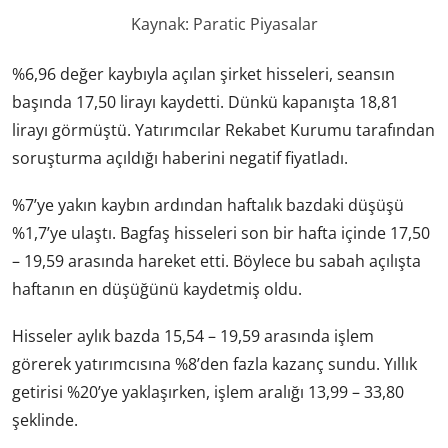
Kaynak: Paratic Piyasalar
%6,96 değer kaybıyla açılan şirket hisseleri, seansın
başında 17,50 lirayı kaydetti. Dünkü kapanışta 18,81
lirayı görmüştü. Yatırımcılar Rekabet Kurumu tarafından
soruşturma açıldığı haberini negatif fiyatladı.
%7’ye yakın kaybın ardından haftalık bazdaki düşüşü
%1,7’ye ulaştı. Bagfaş hisseleri son bir hafta içinde 17,50
– 19,59 arasında hareket etti. Böylece bu sabah açılışta
haftanın en düşüğünü kaydetmiş oldu.
Hisseler aylık bazda 15,54 – 19,59 arasında işlem
görerek yatırımcısına %8’den fazla kazanç sundu. Yıllık
getirisi %20’ye yaklaşırken, işlem aralığı 13,99 – 33,80
şeklinde.