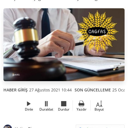
HABER GİRİŞ
27 Ağustos 2021 10:44
SON GÜNCELLEME
25 Ocak
Dinle
Duraklat
Durdur
Yazdır
Boyut