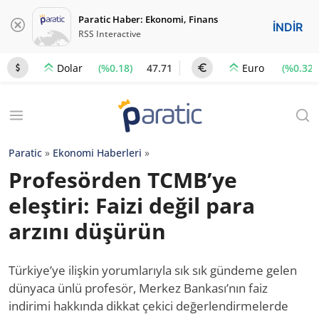
Paratic Haber: Ekonomi, Finans
İNDİR
RSS Interactive
(%0.18)
47.71
(%0.32)
Dolar
Euro
Paratic
»
Ekonomi Haberleri
»
Profesörden TCMB’ye
eleştiri: Faizi değil para
arzını düşürün
Türkiye’ye ilişkin yorumlarıyla sık sık gündeme gelen
dünyaca ünlü profesör, Merkez Bankası’nın faiz
indirimi hakkında dikkat çekici değerlendirmelerde