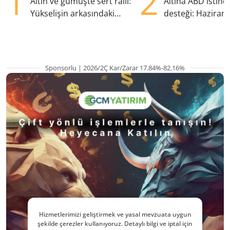
1
2
Altın ve gümüşte sert ralli:
Altına ABD istih
Yükselişin arkasındaki
desteği: Haziran
kritik etkenler
yana en yüksek s
Sponsorlu | 2026/2Ç Kar/Zarar 17.84%-82.16%
Hizmetlerimizi geliştirmek ve yasal mevzuata uygun
şekilde çerezler kullanıyoruz. Detaylı bilgi ve iptal için