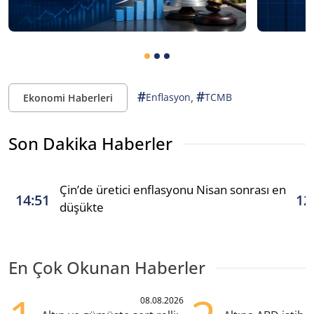
#
#
,
Enflasyon
TCMB
Ekonomi Haberleri
Son Dakika Haberler
Çin’de üretici enflasyonu Nisan sonrası en
14:51
12
düşükte
En Çok Okunan Haberler
08.08.2026