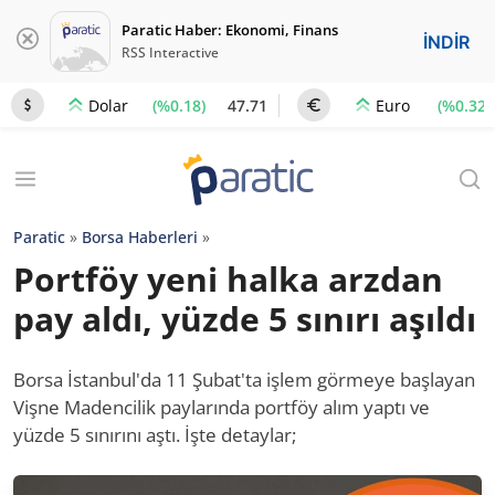
Paratic Haber: Ekonomi, Finans
İNDİR
RSS Interactive
(%0.18)
47.71
(%0.32)
Dolar
Euro
Paratic
»
Borsa Haberleri
»
Portföy yeni halka arzdan
pay aldı, yüzde 5 sınırı aşıldı
Borsa İstanbul'da 11 Şubat'ta işlem görmeye başlayan
Vişne Madencilik paylarında portföy alım yaptı ve
yüzde 5 sınırını aştı. İşte detaylar;