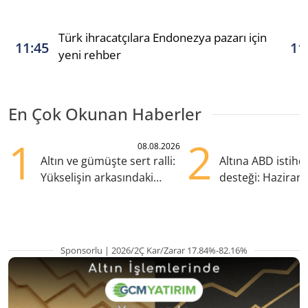
Türk ihracatçılara Endonezya pazarı için
11:45
11
yeni rehber
En Çok Okunan Haberler
1
2
08.08.2026
Altın ve gümüşte sert ralli:
Altına ABD istih
Yükselişin arkasındaki
desteği: Haziran
kritik etkenler
yana en yüksek s
Sponsorlu | 2026/2Ç Kar/Zarar 17.84%-82.16%