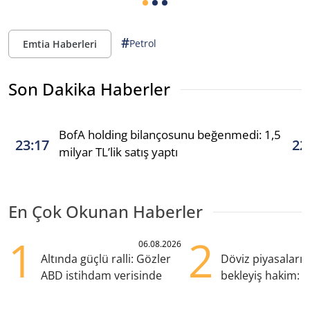
#
Petrol
Emtia Haberleri
Son Dakika Haberler
BofA holding bilançosunu beğenmedi: 1,5
23:17
22
milyar TL’lik satış yaptı
En Çok Okunan Haberler
1
2
06.08.2026
Altında güçlü ralli: Gözler
Döviz piyasaları
ABD istihdam verisinde
bekleyiş hakim: Y
pozisyondan kaçı