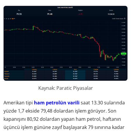
Kaynak: Paratic Piyasalar
Amerikan tipi
ham petrolün varili
saat 13.30 sularında
yüzde 1,7 ekside 79,48 dolardan işlem görüyor. Son
kapanışını 80,92 dolardan yapan ham petrol, haftanın
üçüncü işlem gününe zayıf başlayarak 79 sınırına kadar