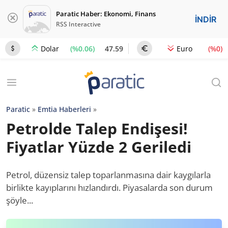
Paratic Haber: Ekonomi, Finans
İNDİR
RSS Interactive
(%0.06)
47.59
(%0)
Dolar
Euro
Paratic
»
Emtia Haberleri
»
Petrolde Talep Endişesi!
Fiyatlar Yüzde 2 Geriledi
Petrol, düzensiz talep toparlanmasına dair kaygılarla
birlikte kayıplarını hızlandırdı. Piyasalarda son durum
şöyle...