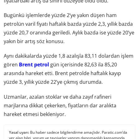
fiyatlardaki artış da sınırlı düzeyde oldu oldu.
Bugünkü işlemlerde yüzde 2’ye yakın düşen ham
petrolün varil fiyatı haftalık bazda yüzde 2,3, yıllık bazda
yüzde 20,7 oranında geriledi. Aylık bazda ise yüzde 20’ye
yakın bir artış söz konusu.
Aynı dakikalarda yüzde 1,8 azalışla 83,11 dolardan işlem
gören
Brent petrol
gün içerisinde 82,63 ila 85,20
arasında hareket etti. Brent petrolde haftalık kayıp
yüzde 3, yıllık yüzde 22’ye çıkmış durumda.
Uzmanlar, azalan stoklar ve daha zayıf rafineri
marjlarına dikkat çekerken, fiyatların dar aralıkta
hareket etmesi bekleniyor.
Yasal uyarı:
Bu haber sadece bilgilendirme amaçlıdır. Paratic.com’da
yer alan bilgi, yorum ve tavsiyeler yatırım danışmanlığı kapsamında