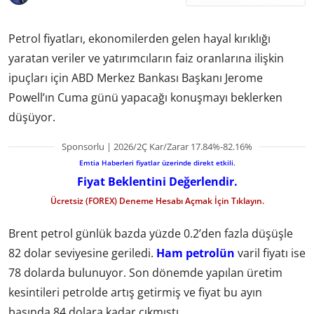
Petrol fiyatları, ekonomilerden gelen hayal kırıklığı
yaratan veriler ve yatırımcıların faiz oranlarına ilişkin
ipuçları için ABD Merkez Bankası Başkanı Jerome
Powell’ın Cuma günü yapacağı konuşmayı beklerken
düşüyor.
Sponsorlu | 2026/2Ç Kar/Zarar 17.84%-82.16%
Emtia Haberleri fiyatlar üzerinde direkt etkili.
Fiyat Beklentini Değerlendir.
Ücretsiz (FOREX) Deneme Hesabı Açmak İçin Tıklayın.
Brent petrol günlük bazda yüzde 0.2’den fazla düşüşle
82 dolar seviyesine geriledi.
Ham petrolün
varil fiyatı ise
78 dolarda bulunuyor. Son dönemde yapılan üretim
kesintileri petrolde artış getirmiş ve fiyat bu ayın
başında 84 dolara kadar çıkmıştı.