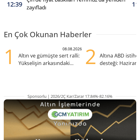
12:39
11
zayıfladı
En Çok Okunan Haberler
1
2
08.08.2026
Altın ve gümüşte sert ralli:
Altına ABD istih
Yükselişin arkasındaki
desteği: Haziran
kritik etkenler
yana en yüksek s
Sponsorlu | 2026/2Ç Kar/Zarar 17.84%-82.16%