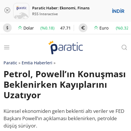
Paratic Haber: Ekonomi, Finans
İNDİR
RSS Interactive
(%0.18)
47.71
(%0.32)
Dolar
Euro
Paratic
»
Emtia Haberleri
»
Petrol, Powell’ın Konuşması
Beklenirken Kayıplarını
Uzatıyor
Küresel ekonomiden gelen beklenti altı veriler ve FED
Başkanı Powell’ın açıklaması beklenirken, petrolde
düşüş sürüyor.