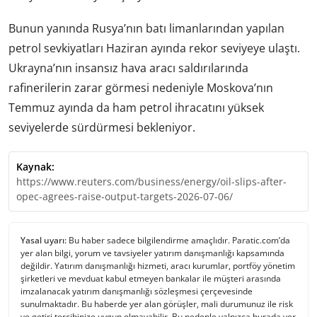
Bunun yanında Rusya’nın batı limanlarından yapılan
petrol sevkiyatları Haziran ayında rekor seviyeye ulaştı.
Ukrayna’nın insansız hava aracı saldırılarında
rafinerilerin zarar görmesi nedeniyle Moskova’nın
Temmuz ayında da ham petrol ihracatını yüksek
seviyelerde sürdürmesi bekleniyor.
Kaynak:
https://www.reuters.com/business/energy/oil-slips-after-
opec-agrees-raise-output-targets-2026-07-06/
Yasal uyarı:
Bu haber sadece bilgilendirme amaçlıdır. Paratic.com’da
yer alan bilgi, yorum ve tavsiyeler yatırım danışmanlığı kapsamında
değildir. Yatırım danışmanlığı hizmeti, aracı kurumlar, portföy yönetim
şirketleri ve mevduat kabul etmeyen bankalar ile müşteri arasında
imzalanacak yatırım danışmanlığı sözleşmesi çerçevesinde
sunulmaktadır. Bu haberde yer alan görüşler, mali durumunuz ile risk
ve getiri tercihinize uygun olmayabilir. Bu nedenle yalnızca burada yer