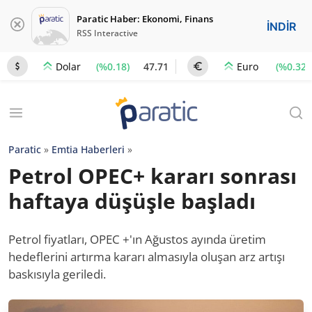
Paratic Haber: Ekonomi, Finans
İNDİR
RSS Interactive
(%0.18)
47.71
(%0.32)
Dolar
Euro
Paratic
»
Emtia Haberleri
»
Petrol OPEC+ kararı sonrası
haftaya düşüşle başladı
Petrol fiyatları, OPEC +'ın Ağustos ayında üretim
hedeflerini artırma kararı almasıyla oluşan arz artışı
baskısıyla geriledi.