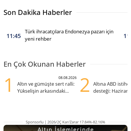
Son Dakika Haberler
Türk ihracatçılara Endonezya pazarı için
11:45
11
yeni rehber
En Çok Okunan Haberler
1
2
08.08.2026
Altın ve gümüşte sert ralli:
Altına ABD istih
Yükselişin arkasındaki
desteği: Haziran
kritik etkenler
yana en yüksek s
Sponsorlu | 2026/2Ç Kar/Zarar 17.84%-82.16%