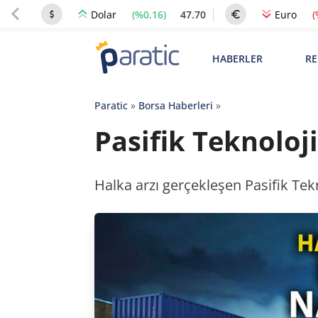
(%0.16)
47.70
(
Dolar
Euro
HABERLER
RE
Paratic
»
Borsa Haberleri
»
Pasifik Teknoloj
Halka arzı gerçekleşen Pasifik Tek