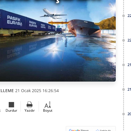
2
2
2
2
ELLEME
21 Ocak 2025 16:26:54
t
Durdur
Yazdır
Boyut
2