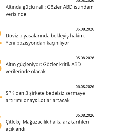
1
06.08.2026
Altında güçlü ralli: Gözler ABD istihdam
verisinde
2
06.08.2026
Döviz piyasalarında bekleyiş hakim:
Yeni pozisyondan kaçınılıyor
3
05.08.2026
Altın güçleniyor: Gözler kritik ABD
verilerinde olacak
4
06.08.2026
SPK'dan 3 şirkete bedelsiz sermaye
artırımı onayı: Lotlar artacak
5
06.08.2026
Çitlekçi Mağazacılık halka arz tarihleri
açıklandı