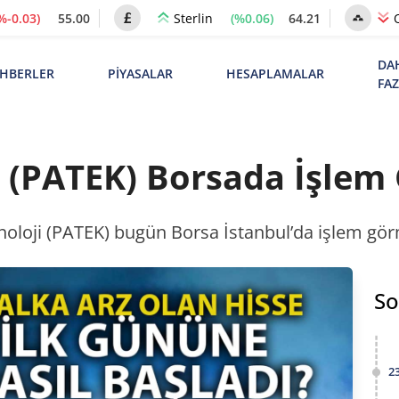
%-0.03)
55.00
(%0.06)
64.21
Sterlin
DA
HBERLER
PİYASALAR
HESAPLAMALAR
FA
i (PATEK) Borsada İşle
noloji (PATEK) bugün Borsa İstanbul’da işlem görm
So
2