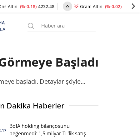
(%-0.18)
4232.48
(%-0.02)
6491.61
Ons Altın
Gram Altın
HA
ZLA
m Görmeye Başladı
eye başladı. Detaylar şöyle...
n Dakika Haberler
BofA holding bilançosunu
3:17
beğenmedi: 1,5 milyar TL’lik satış