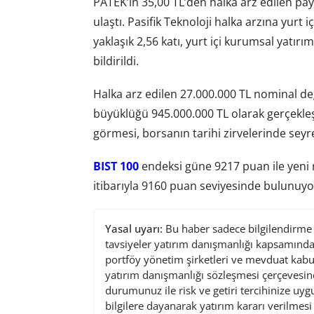
PATEK’in 35,00 TL’den halka arz edilen payl
ulaştı. Pasifik Teknoloji halka arzına yurt i
yaklaşık 2,56 katı, yurt içi kurumsal yatırım
bildirildi.
Halka arz edilen 27.000.000 TL nominal değe
büyüklüğü 945.000.000 TL olarak gerçekleşt
görmesi, borsanın tarihi zirvelerinde seyr
BIST 100
endeksi güne 9217 puan ile yeni 
itibarıyla 9160 puan seviyesinde bulunuyo
Yasal uyarı:
Bu haber sadece bilgilendirme a
tavsiyeler yatırım danışmanlığı kapsamında 
portföy yönetim şirketleri ve mevduat kabu
yatırım danışmanlığı sözleşmesi çerçevesin
durumunuz ile risk ve getiri tercihinize uy
bilgilere dayanarak yatırım kararı verilmes