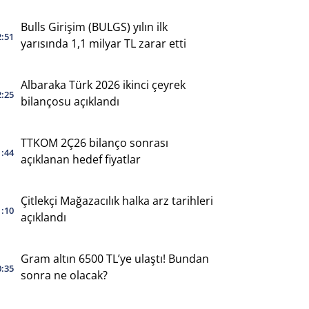
yaptı
Bulls Girişim (BULGS) yılın ilk
2:51
yarısında 1,1 milyar TL zarar etti
Albaraka Türk 2026 ikinci çeyrek
2:25
bilançosu açıklandı
TTKOM 2Ç26 bilanço sonrası
1:44
açıklanan hedef fiyatlar
Çitlekçi Mağazacılık halka arz tarihleri
1:10
açıklandı
Gram altın 6500 TL’ye ulaştı! Bundan
0:35
sonra ne olacak?