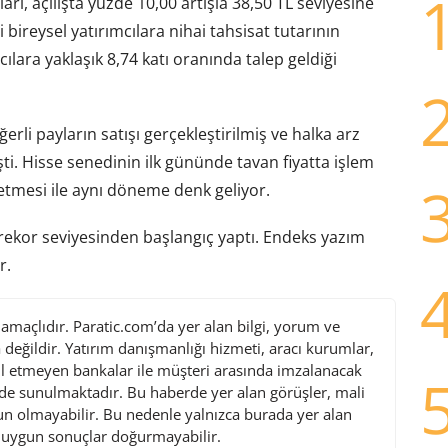
arı, açılışta yüzde 10,00 artışla 38,50 TL seviyesine
çi bireysel yatırımcılara nihai tahsisat tutarının
cılara yaklaşık 8,74 katı oranında talep geldiği
rli payların satışı gerçekleştirilmiş ve halka arz
i. Hisse senedinin ilk gününde tavan fiyatta işlem
etmesi ile aynı döneme denk geliyor.
rekor seviyesinden başlangıç yaptı. Endeks yazım
r.
maçlıdır. Paratic.com’da yer alan bilgi, yorum ve
değildir. Yatırım danışmanlığı hizmeti, aracı kurumlar,
l etmeyen bankalar ile müşteri arasında imzalanacak
de sunulmaktadır. Bu haberde yer alan görüşler, mali
gun olmayabilir. Bu nedenle yalnızca burada yer alan
i uygun sonuçlar doğurmayabilir.