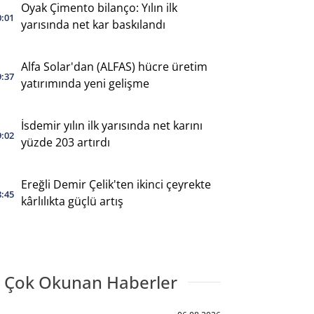
Oyak Çimento bilanço: Yılın ilk
0:01
yarısında net kar baskılandı
Alfa Solar'dan (ALFAS) hücre üretim
9:37
yatırımında yeni gelişme
İsdemir yılın ilk yarısında net karını
9:02
yüzde 203 artırdı
Ereğli Demir Çelik'ten ikinci çeyrekte
8:45
kârlılıkta güçlü artış
 Çok Okunan Haberler