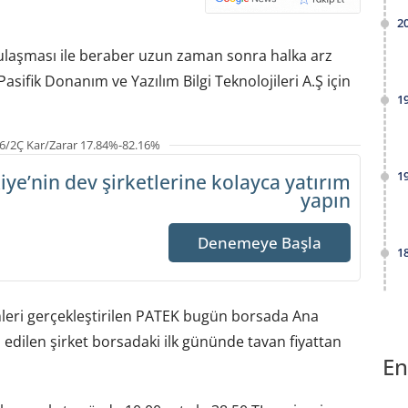
2
 ulaşması ile beraber uzun zaman sonra halka arz
sifik Donanım ve Yazılım Bilgi Teknolojileri A.Ş için
1
6/2Ç Kar/Zarar 17.84%-82.16%
1
iye’nin dev şirketlerine
kolayca yatırım
yapın
Denemeye Başla
1
mleri gerçekleştirilen PATEK bugün borsada Ana
edilen şirket borsadaki ilk gününde tavan fiyattan
En