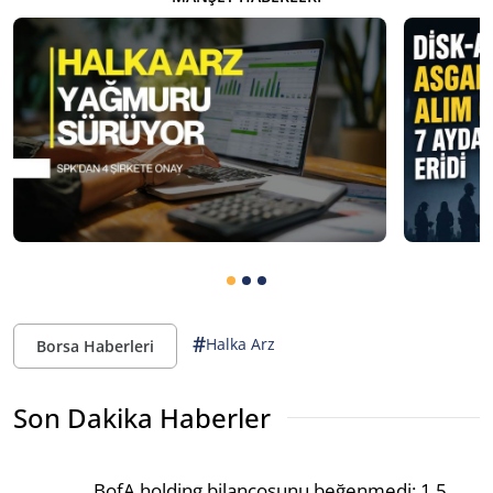
#
Halka Arz
Borsa Haberleri
Son Dakika Haberler
BofA holding bilançosunu beğenmedi: 1,5