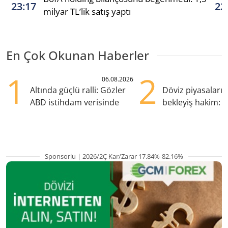
23:17
22
milyar TL’lik satış yaptı
En Çok Okunan Haberler
1
2
06.08.2026
Altında güçlü ralli: Gözler
Döviz piyasaları
ABD istihdam verisinde
bekleyiş hakim: Y
pozisyondan kaçı
Sponsorlu | 2026/2Ç Kar/Zarar 17.84%-82.16%