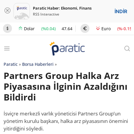
Paratic Haber: Ekonomi, Finans
İNDİR
RSS Interactive
(%0.04)
47.64
(%-0.15)
Dolar
Euro
Paratic
»
Borsa Haberleri
»
Partners Group Halka Arz
Piyasasına İlginin Azaldığını
Bildirdi
İsviçre merkezli varlık yöneticisi Partners Group’un
yönetim kurulu başkanı, halka arz piyasasının önemini
yitirdiğini söyledi.