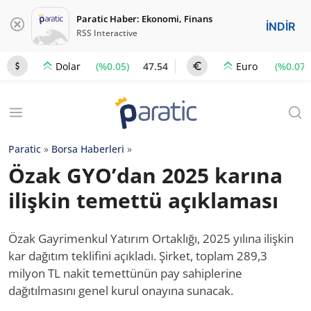
Paratic Haber: Ekonomi, Finans
İNDİR
RSS Interactive
(%0.05)
47.54
(%0.07)
Dolar
Euro
Paratic
»
Borsa Haberleri
»
Özak GYO’dan 2025 karına
ilişkin temettü açıklaması
Özak Gayrimenkul Yatırım Ortaklığı, 2025 yılına ilişkin
kar dağıtım teklifini açıkladı. Şirket, toplam 289,3
milyon TL nakit temettünün pay sahiplerine
dağıtılmasını genel kurul onayına sunacak.