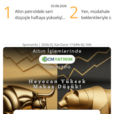
1
2
03.08.2026
Altın petroldeki sert
Yen, müdahale
düşüşle haftaya yükselişle
beklentileriyle üç
başladı
zirvesine yükseld
Sponsorlu | 2026/2Ç Kar/Zarar 17.84%-82.16%