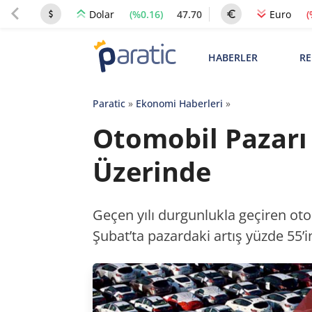
(%0.16)
47.70
(
Dolar
Euro
HABERLER
RE
Paratic
»
Ekonomi Haberleri
»
Otomobil Pazarı 
Üzerinde
Geçen yılı durgunlukla geçiren oto
Şubat’ta pazardaki artış yüzde 55’in