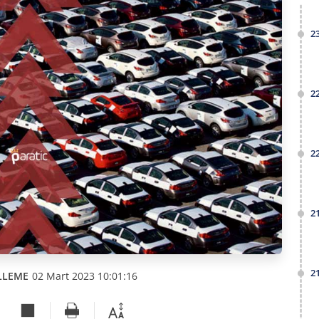
2
2
2
2
2
LLEME
02 Mart 2023 10:01:16