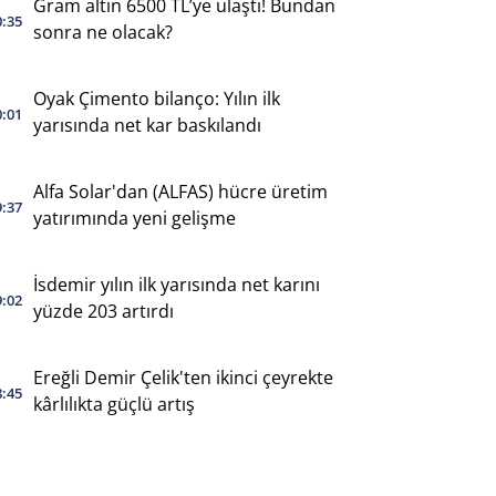
Gram altın 6500 TL’ye ulaştı! Bundan
0:35
sonra ne olacak?
Oyak Çimento bilanço: Yılın ilk
0:01
yarısında net kar baskılandı
Alfa Solar'dan (ALFAS) hücre üretim
9:37
yatırımında yeni gelişme
İsdemir yılın ilk yarısında net karını
9:02
yüzde 203 artırdı
Ereğli Demir Çelik'ten ikinci çeyrekte
8:45
kârlılıkta güçlü artış