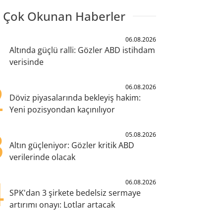
 Çok Okunan Haberler
1
06.08.2026
Altında güçlü ralli: Gözler ABD istihdam
verisinde
2
06.08.2026
Döviz piyasalarında bekleyiş hakim:
Yeni pozisyondan kaçınılıyor
3
05.08.2026
Altın güçleniyor: Gözler kritik ABD
verilerinde olacak
4
06.08.2026
SPK'dan 3 şirkete bedelsiz sermaye
artırımı onayı: Lotlar artacak