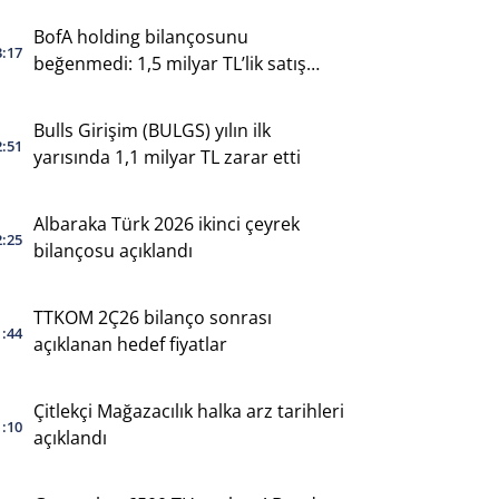
BofA holding bilançosunu
3:17
beğenmedi: 1,5 milyar TL’lik satış
yaptı
Bulls Girişim (BULGS) yılın ilk
2:51
yarısında 1,1 milyar TL zarar etti
Albaraka Türk 2026 ikinci çeyrek
2:25
bilançosu açıklandı
TTKOM 2Ç26 bilanço sonrası
1:44
açıklanan hedef fiyatlar
Çitlekçi Mağazacılık halka arz tarihleri
1:10
açıklandı