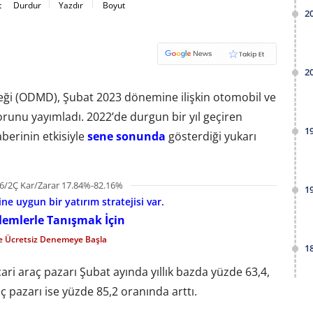
t
Durdur
Yazdır
Boyut
2
2
neği (ODMD), Şubat 2023 dönemine ilişkin otomobil ve
orunu yayımladı. 2022’de durgun bir yıl geçiren
1
erinin etkisiyle
sene sonunda
gösterdiği yukarı
6/2Ç Kar/Zarar 17.84%-82.16%
1
e uygun bir yatırım stratejisi var.
şlemlerle Tanışmak İçin
le Ücretsiz Denemeye Başla
1
ari araç pazarı Şubat ayında yıllık bazda yüzde 63,4,
aç pazarı ise yüzde 85,2 oranında arttı.