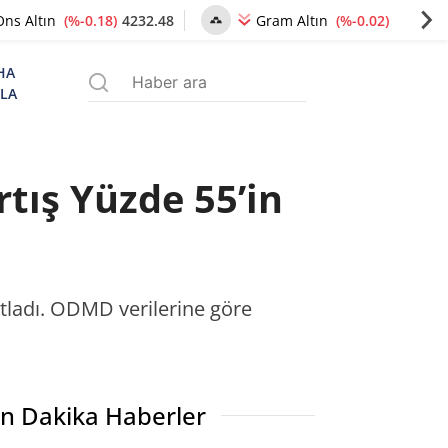
(%-0.18)
4232.48
(%-0.02)
6491.61
Ons Altın
Gram Altın
HA
ZLA
tış Yüzde 55’in
atladı. ODMD verilerine göre
n Dakika Haberler