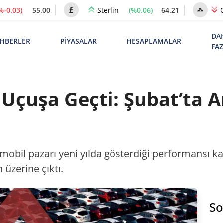
%-0.03)
55.00
(%0.06)
64.21
Sterlin
DA
HBERLER
PİYASALAR
HESAPLAMALAR
FA
Uçuşa Geçti: Şubat’ta Ar
mobil pazarı yeni yılda gösterdiği performansı k
 üzerine çıktı.
So