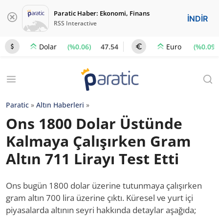
Paratic Haber: Ekonomi, Finans
İNDİR
RSS Interactive
(%0.06)
47.54
(%0.09)
Dolar
Euro
Paratic
»
Altın Haberleri
»
Ons 1800 Dolar Üstünde
Kalmaya Çalışırken Gram
Altın 711 Lirayı Test Etti
Ons bugün 1800 dolar üzerine tutunmaya çalışırken
gram altın 700 lira üzerine çıktı. Küresel ve yurt içi
piyasalarda altının seyri hakkında detaylar aşağıda;