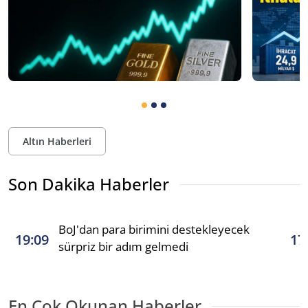
Altın Haberleri
Son Dakika Haberler
BoJ'dan para birimini destekleyecek
19:09
17
sürpriz bir adım gelmedi
En Çok Okunan Haberler