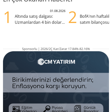
1
2
01.08.2026
Altında satış dalgası:
BofA'nın haftalık 
Uzmanlardan 4 bin dolar
satım bilançosu
uyarısı
öne çıktı, ASELS s
Sponsorlu | 2026/2Ç Kar/Zarar 17.84%-82.16%