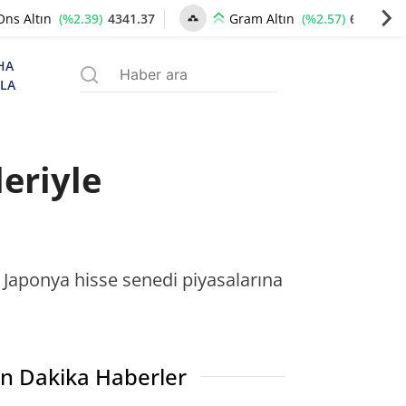
(%2.39)
4341.37
(%2.57)
6659.77
Ons Altın
Gram Altın
HA
ZLA
eriyle
 Japonya hisse senedi piyasalarına
n Dakika Haberler