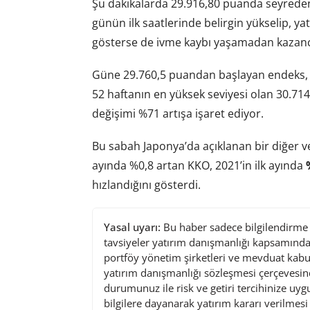
Şu dakikalarda 29.916,80 puanda seyreden
günün ilk saatlerinde belirgin yükselip, y
gösterse de ivme kaybı yaşamadan kazancın
Güne 29.760,5 puandan başlayan endeks
52 haftanın en yüksek seviyesi olan 30.714
değişimi %71 artışa işaret ediyor.
Bu sabah Japonya’da açıklanan bir diğer ve
ayında %0,8 artan KKO, 2021’in ilk ayında
hızlandığını gösterdi.
Yasal uyarı:
Bu haber sadece bilgilendirme a
tavsiyeler yatırım danışmanlığı kapsamında 
portföy yönetim şirketleri ve mevduat kabu
yatırım danışmanlığı sözleşmesi çerçevesin
durumunuz ile risk ve getiri tercihinize uy
bilgilere dayanarak yatırım kararı verilmes