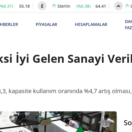
(%0.31)
55.18
(%0.38)
64.41
Sterlin
DA
HBERLER
PİYASALAR
HESAPLAMALAR
FA
si İyi Gelen Sanayi Veril
3, kapasite kullanım oranında %4,7 artış olması,
So