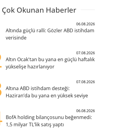
 Çok Okunan Haberler
1
06.08.2026
Altında güçlü ralli: Gözler ABD istihdam
verisinde
2
07.08.2026
Altın Ocak'tan bu yana en güçlü haftalık
yükselişe hazırlanıyor
3
07.08.2026
Altına ABD istihdam desteği:
Haziran’da bu yana en yüksek seviye
4
06.08.2026
BofA holding bilançosunu beğenmedi:
1,5 milyar TL’lik satış yaptı