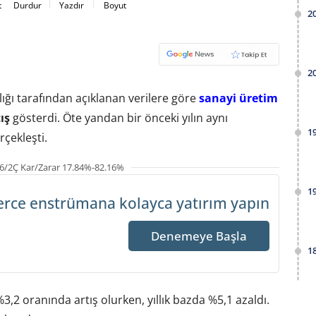
t
Durdur
Yazdır
Boyut
2
2
ığı tarafından açıklanan verilere göre
sanayi üretim
ış
gösterdi. Öte yandan bir önceki yılın aynı
1
çekleşti.
6/2Ç Kar/Zarar 17.84%-82.16%
1
erce enstrümana
kolayca yatırım yapın
Denemeye Başla
1
2 oranında artış olurken, yıllık bazda %5,1 azaldı.