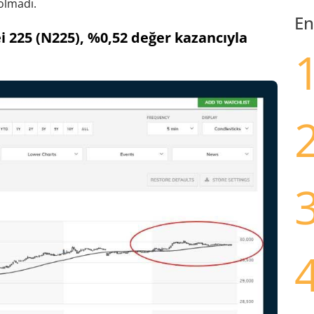
olmadı.
En
 225 (N225), %0,52 değer kazancıyla