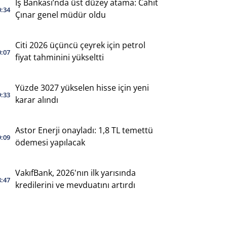
İş Bankası’nda üst düzey atama: Cahit
0:34
Çınar genel müdür oldu
Citi 2026 üçüncü çeyrek için petrol
0:07
fiyat tahminini yükseltti
Yüzde 3027 yükselen hisse için yeni
9:33
karar alındı
Astor Enerji onayladı: 1,8 TL temettü
9:09
ödemesi yapılacak
VakıfBank, 2026'nın ilk yarısında
8:47
kredilerini ve mevduatını artırdı