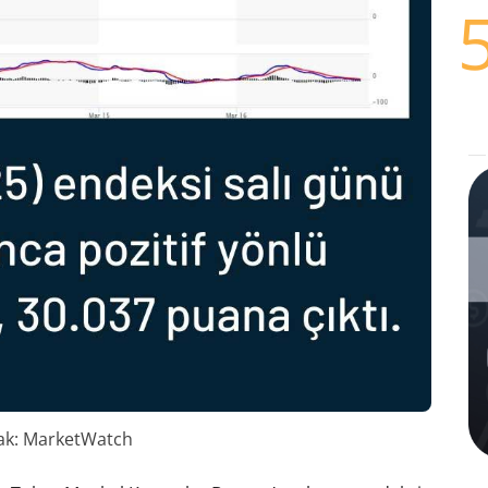
ak: MarketWatch