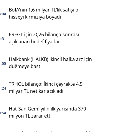
BofA’nın 1,6 milyar TL’lik satışı o
3:04
hisseyi kırmızıya boyadı
EREGL için 2Ç26 bilanço sonrası
2:31
açıklanan hedef fiyatlar
Halkbank (HALKB) ikincil halka arz için
1:55
düğmeye bastı
TRHOL bilanço: İkinci çeyrekte 4,5
1:24
milyar TL net kar açıkladı
Hat-San Gemi yılın ilk yarısında 370
0:54
milyon TL zarar etti