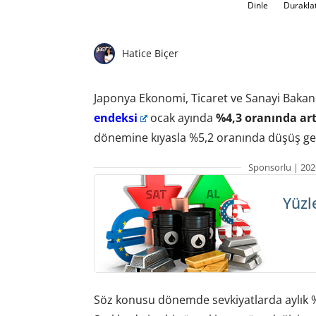
Dinle
Durakla
Hatice Biçer
Japonya Ekonomi, Ticaret ve Sanayi Bakanl
endeksi
ocak ayında
%4,3 oranında art
dönemine kıyasla %5,2 oranında düşüş ger
Sponsorlu | 202
Yüzl
Söz konusu dönemde sevkiyatlarda aylık %3,