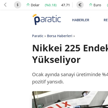
(%0.18)
47.71
Dolar
Euro
HABERLER
RE
Paratic
»
Borsa Haberleri
»
Nikkei 225 Endek
Yükseliyor
Ocak ayında sanayi üretiminde %4,
pozitif yansıdı.