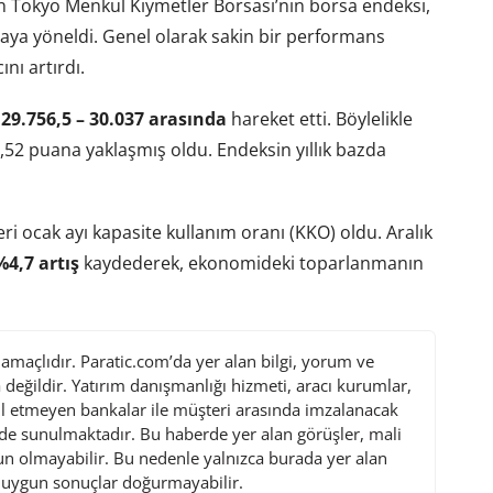
 Tokyo Menkul Kıymetler Borsası’nın borsa endeksi,
ataya yöneldi. Genel olarak sakin bir performans
ı artırdı.
,
29.756,5 – 30.037 arasında
hareket etti. Böylelikle
,52 puana yaklaşmış oldu. Endeksin yıllık bazda
ri ocak ayı kapasite kullanım oranı (KKO) oldu. Aralık
%4,7 artış
kaydederek, ekonomideki toparlanmanın
maçlıdır. Paratic.com’da yer alan bilgi, yorum ve
değildir. Yatırım danışmanlığı hizmeti, aracı kurumlar,
l etmeyen bankalar ile müşteri arasında imzalanacak
de sunulmaktadır. Bu haberde yer alan görüşler, mali
gun olmayabilir. Bu nedenle yalnızca burada yer alan
i uygun sonuçlar doğurmayabilir.