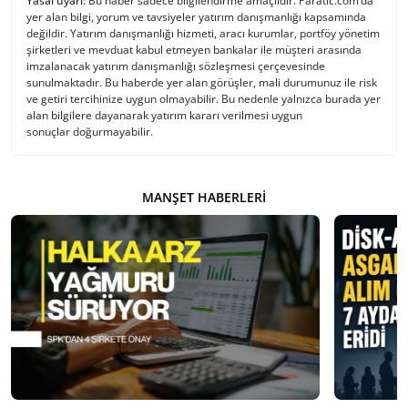
Yasal uyarı:
Bu haber sadece bilgilendirme amaçlıdır. Paratic.com’da
yer alan bilgi, yorum ve tavsiyeler yatırım danışmanlığı kapsamında
değildir. Yatırım danışmanlığı hizmeti, aracı kurumlar, portföy yönetim
şirketleri ve mevduat kabul etmeyen bankalar ile müşteri arasında
imzalanacak yatırım danışmanlığı sözleşmesi çerçevesinde
sunulmaktadır. Bu haberde yer alan görüşler, mali durumunuz ile risk
ve getiri tercihinize uygun olmayabilir. Bu nedenle yalnızca burada yer
alan bilgilere dayanarak yatırım kararı verilmesi uygun
sonuçlar doğurmayabilir.
MANŞET HABERLERI