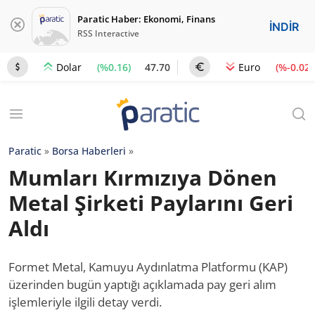
Paratic Haber: Ekonomi, Finans
İNDİR
RSS Interactive
(%0.16)
47.70
(%-0.02)
Dolar
Euro
Paratic
»
Borsa Haberleri
»
Mumları Kırmızıya Dönen
Metal Şirketi Paylarını Geri
Aldı
Formet Metal, Kamuyu Aydınlatma Platformu (KAP)
üzerinden bugün yaptığı açıklamada pay geri alım
işlemleriyle ilgili detay verdi.