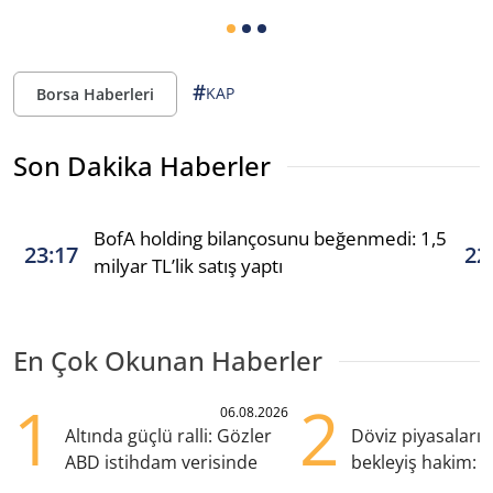
#
KAP
Borsa Haberleri
Son Dakika Haberler
BofA holding bilançosunu beğenmedi: 1,5
23:17
22
milyar TL’lik satış yaptı
En Çok Okunan Haberler
1
2
06.08.2026
Altında güçlü ralli: Gözler
Döviz piyasaları
ABD istihdam verisinde
bekleyiş hakim: Y
pozisyondan kaçı