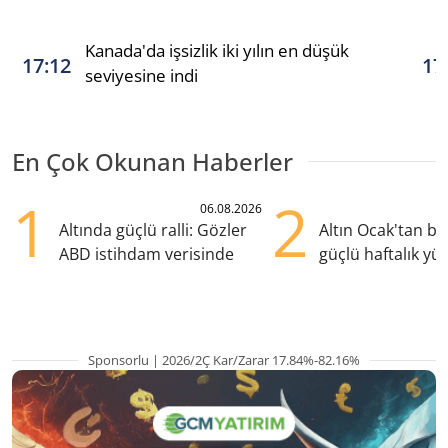
Kanada'da işsizlik iki yılın en düşük
17:12
17
seviyesine indi
En Çok Okunan Haberler
1
2
06.08.2026
Altında güçlü ralli: Gözler
Altın Ocak'tan b
ABD istihdam verisinde
güçlü haftalık yük
hazırlanıyor
Sponsorlu | 2026/2Ç Kar/Zarar 17.84%-82.16%