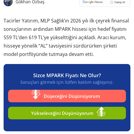
Gökhan Özbaş
Tacirler Yatırım, MLP Sağlık’ın 2026 yılı ilk çeyrek finansal
sonuçlarının ardından MPARK hissesi için hedef fiyatını
559 TL’den 619 TL’ye yükselttiğini açıkladı. Aracı kurum,
hisseye yönelik “AL” tavsiyesini sürdürürken şirketi
model portföyünde tutmaya devam etti.
Sizce MPARK Fiyatı Ne Olur?
Sonuçları görmek için lütfen katılım sağlayınız.
Düşeceğini Düşünüyorum
Yükseleceğini Düşünüyorum