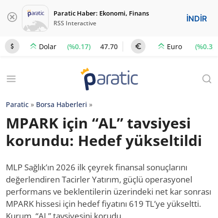
Paratic Haber: Ekonomi, Finans
İNDİR
RSS Interactive
(%0.17)
47.70
(%0.3)
Dolar
Euro
Paratic
»
Borsa Haberleri
»
MPARK için “AL” tavsiyesi
korundu: Hedef yükseltildi
MLP Sağlık’ın 2026 ilk çeyrek finansal sonuçlarını
değerlendiren Tacirler Yatırım, güçlü operasyonel
performans ve beklentilerin üzerindeki net kar sonrası
MPARK hissesi için hedef fiyatını 619 TL’ye yükseltti.
Kurum, “AL” tavsiyesini korudu.