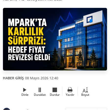
HABER GİRİŞ
08 Mayıs 2026 12:40
Dinle
Duraklat
Durdur
Yazdır
Boyut