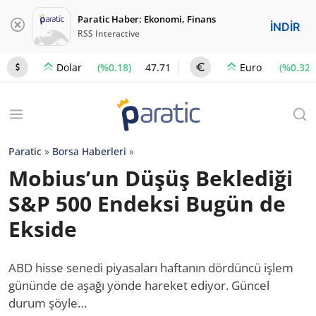
Paratic Haber: Ekonomi, Finans
İNDİR
RSS Interactive
(%0.18)
47.71
(%0.32)
Dolar
Euro
Paratic
»
Borsa Haberleri
»
Mobius’un Düşüş Beklediği
S&P 500 Endeksi Bugün de
Ekside
ABD hisse senedi piyasaları haftanın dördüncü işlem
gününde de aşağı yönde hareket ediyor. Güncel
durum şöyle…