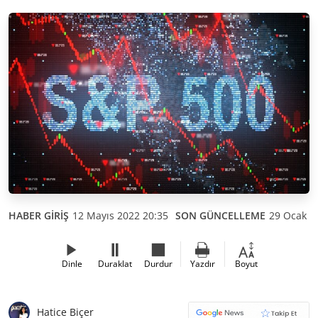
HABER GİRİŞ
12 Mayıs 2022 20:35
SON GÜNCELLEME
29 Ocak 2
Dinle
Duraklat
Durdur
Yazdır
Boyut
Hatice Biçer