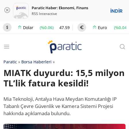
Paratic Haber: Ekonomi, Finans
İNDİR
RSS Interactive
(%0.06)
47.59
(%0.04)
Dolar
Euro
Paratic
»
Borsa Haberleri
»
MIATK duyurdu: 15,5 milyon
TL’lik fatura kesildi!
Mia Teknoloji, Antalya Hava Meydan Komutanlığı IP
Tabanlı Çevre Güvenlik ve Kamera Sistemi Projesi
hakkında açıklamada bulundu.