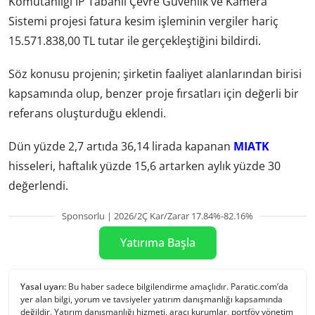
Komutanlığı IP Tabanlı Çevre Güvenlik ve Kamera
Sistemi projesi fatura kesim işleminin vergiler hariç
15.571.838,00 TL tutar ile gerçekleştiğini bildirdi.
Söz konusu projenin; şirketin faaliyet alanlarından birisi
kapsamında olup, benzer proje fırsatları için değerli bir
referans oluşturduğu eklendi.
Dün yüzde 2,7 artıda 36,14 lirada kapanan
MIATK
hisseleri, haftalık yüzde 15,6 artarken aylık yüzde 30
değerlendi.
Sponsorlu | 2026/2Ç Kar/Zarar 17.84%-82.16%
Yatırıma Başla
Yasal uyarı:
Bu haber sadece bilgilendirme amaçlıdır. Paratic.com’da
yer alan bilgi, yorum ve tavsiyeler yatırım danışmanlığı kapsamında
değildir. Yatırım danışmanlığı hizmeti, aracı kurumlar, portföy yönetim