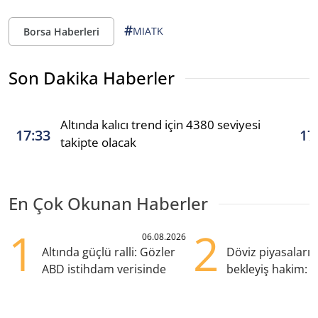
#
MIATK
Borsa Haberleri
Son Dakika Haberler
Altında kalıcı trend için 4380 seviyesi
17:33
17
takipte olacak
En Çok Okunan Haberler
1
2
06.08.2026
Altında güçlü ralli: Gözler
Döviz piyasaları
ABD istihdam verisinde
bekleyiş hakim: Y
pozisyondan kaçı